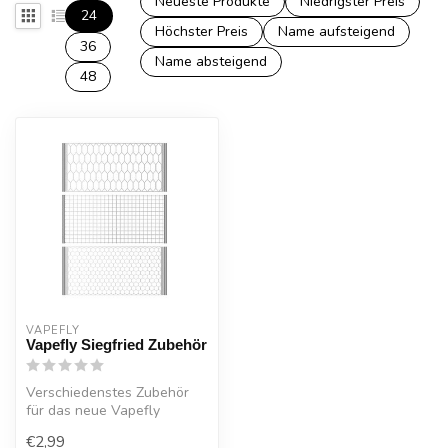
Neueste Produkte
Niedrigster Preis
24
Höchster Preis
Name aufsteigend
36
Name absteigend
48
VAPEFLY
Vapefly Siegfried Zubehör
Verschiedenstes Zubehör
für das neue Vapefly
Siegfried Kit / RTA
€2,99