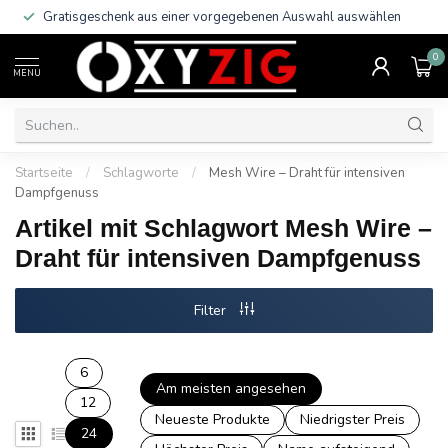
Gratisgeschenk aus einer vorgegebenen Auswahl auswählen
0
MENU
Startseite
/
Schlagworte
/
Mesh Wire – Draht für intensiven
Dampfgenuss
Artikel mit Schlagwort Mesh Wire –
Draht für intensiven Dampfgenuss
Filter
6
Am meisten angesehen
12
Neueste Produkte
Niedrigster Preis
24