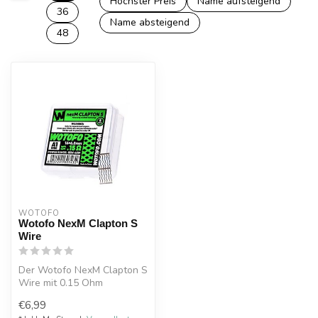
Höchster Preis
Name aufsteigend
36
Name absteigend
48
WOTOFO
Wotofo NexM Clapton S
Wire
Der Wotofo NexM Clapton S
Wire mit 0.15 Ohm
Widerstand ist optimal
€6,99
geeignet für ...