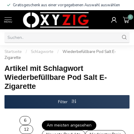
Gratisgeschenk aus einer vorgegebenen Auswahl auswählen
0
MENU
Startseite
/
Schlagworte
/
Wiederbefüllbare Pod Salt E-
Zigarette
Artikel mit Schlagwort
Wiederbefüllbare Pod Salt E-
Zigarette
Filter
6
Am meisten angesehen
12