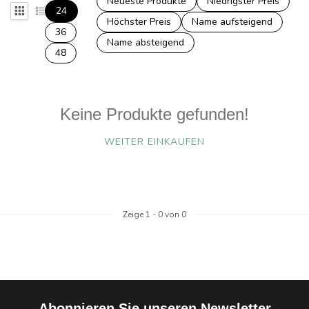
Neueste Produkte
Niedrigster Preis
24
Höchster Preis
Name aufsteigend
36
Name absteigend
48
Keine Produkte gefunden!
WEITER EINKAUFEN
Zeige
1
-
0
von 0
Abonnieren Sie unseren Newsletter