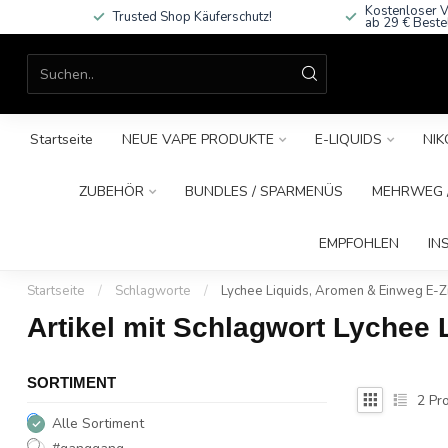
Kostenloser V
Trusted Shop Käuferschutz!
ab 29 € Beste
Startseite
NEUE VAPE PRODUKTE
E-LIQUIDS
NIK
ZUBEHÖR
BUNDLES / SPARMENÜS
MEHRWEG /
EMPFOHLEN
IN
Startseite
/
Schlagworte
/
Lychee Liquids, Aromen & Einweg E-Z
Artikel mit Schlagwort Lychee 
SORTIMENT
2
Pro
Alle Sortiment