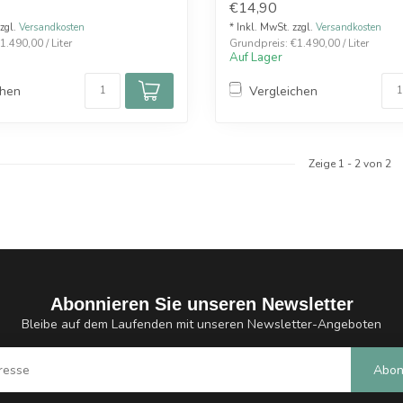
€14,90
zzgl.
Versandkosten
* Inkl. MwSt. zzgl.
Versandkosten
.490,00 / Liter
Grundpreis: €1.490,00 / Liter
Auf Lager
chen
Vergleichen
Zeige
1
-
2
von 2
Abonnieren Sie unseren Newsletter
Bleibe auf dem Laufenden mit unseren Newsletter-Angeboten
Abon