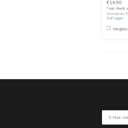
€14,90
* Inkl. MwSt. 
Grundpreis: €1
Auf Lager
Verglei