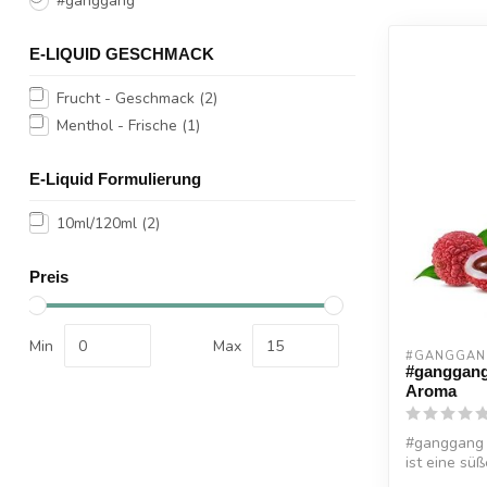
#ganggang
E-LIQUID GESCHMACK
Frucht - Geschmack
(2)
Menthol - Frische
(1)
E-Liquid Formulierung
10ml/120ml
(2)
Preis
Min
Max
#GANGGAN
#ganggang
Aroma
#ganggang 
ist eine sü
nur...