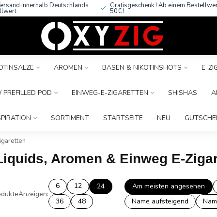
ersand innerhalb Deutschlands
Gratisgeschenk ! Ab einem Bestellwe
llwert
50€ !
OTINSALZE
AROMEN
BASEN & NIKOTINSHOTS
E-Z
 PREFILLED POD
EINWEG-E-ZIGARETTEN
SHISHAS
A
SPIRATION
SORTIMENT
STARTSEITE
NEU
GUTSCHE
igaretten
Liquids, Aromen & Einweg E-Zigar
6
12
24
Am meisten angesehen
dukte
Anzeigen:
36
48
Name aufsteigend
Nam