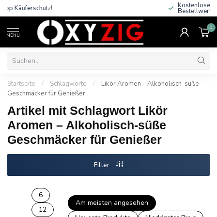
Trusted Shop Käuferschutz!
0
MENU
Startseite
/
Schlagworte
/
Likör Aromen – Alkoholisch-süße
Geschmäcker für Genießer
Artikel mit Schlagwort Likör
Aromen – Alkoholisch-süße
Geschmäcker für Genießer
Filter
6
Am meisten angesehen
12