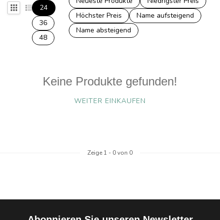
Neueste Produkte
Niedrigster Preis
24
Höchster Preis
Name aufsteigend
36
Name absteigend
48
Keine Produkte gefunden!
WEITER EINKAUFEN
Zeige
1
-
0
von 0
Abonnieren Sie unseren Newsletter