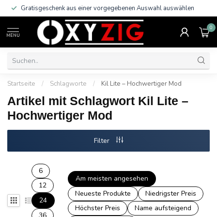
Gratisgeschenk aus einer vorgegebenen Auswahl auswählen
0
MENU
Startseite
/
Schlagworte
/
Kil Lite – Hochwertiger Mod
Artikel mit Schlagwort Kil Lite –
Hochwertiger Mod
Filter
6
Am meisten angesehen
12
Neueste Produkte
Niedrigster Preis
24
Höchster Preis
Name aufsteigend
36