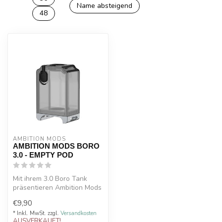
Name absteigend
48
AMBITION MODS
AMBITION MODS BORO
3.0 - EMPTY POD
Mit ihrem 3.0 Boro Tank
präsentieren Ambition Mods
einen hochwertigen Tank
€9,90
mit e...
* Inkl. MwSt. zzgl.
Versandkosten
AUSVERKAUFT!