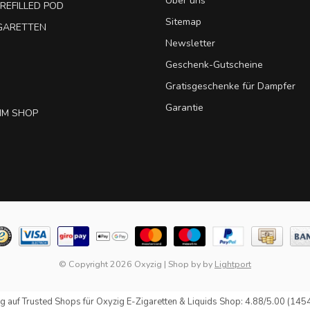
Über uns
REFILLED POD
Sitemap
IGARETTEN
Newsletter
Geschenk-Gutscheine
Gratisgeschenke für Dampfer
Garantie
IM SHOP
© Copyright 2026 Oxyzig
|
Shop by
by
Lightport
g auf
Trusted Shops
für Oxyzig E-Zigaretten & Liquids Shop: 4.88/5.00 (145