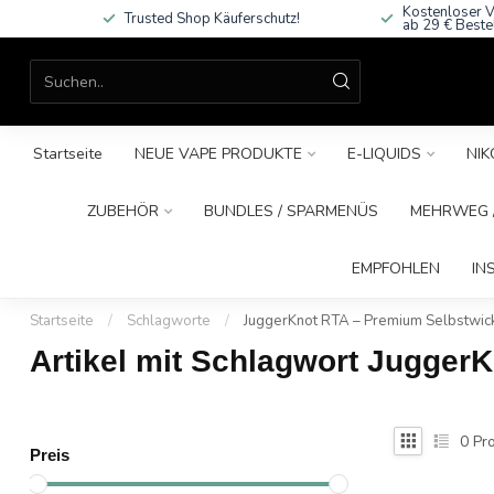
Kostenloser V
Trusted Shop Käuferschutz!
ab 29 € Beste
Startseite
NEUE VAPE PRODUKTE
E-LIQUIDS
NIK
ZUBEHÖR
BUNDLES / SPARMENÜS
MEHRWEG /
EMPFOHLEN
IN
Startseite
/
Schlagworte
/
JuggerKnot RTA – Premium Selbstwi
Artikel mit Schlagwort Jugger
0
Pro
Preis