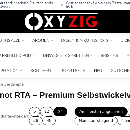
ersand innerhalb Deutschlands
Gratisgeschenk ! Ab einem Bestellwe
llwert
50€ !
OTINSALZE
AROMEN
BASEN & NIKOTINSHOTS
E-Z
 PREFILLED POD
EINWEG-E-ZIGARETTEN
SHISHAS
A
SPIRATION
SORTIMENT
STARTSEITE
NEU
GUTSCHE
ckelverdampfer
Knot RTA – Premium Selbstwickel
6
12
24
Am meisten angesehen
dukte
Anzeigen:
36
48
Name aufsteigend
Nam