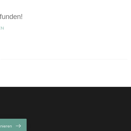
funden!
EN
nieren