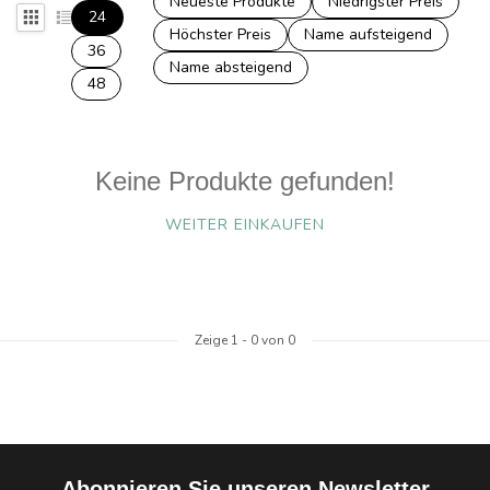
Neueste Produkte
Niedrigster Preis
24
Höchster Preis
Name aufsteigend
36
Name absteigend
48
Keine Produkte gefunden!
WEITER EINKAUFEN
Zeige
1
-
0
von 0
Abonnieren Sie unseren Newsletter