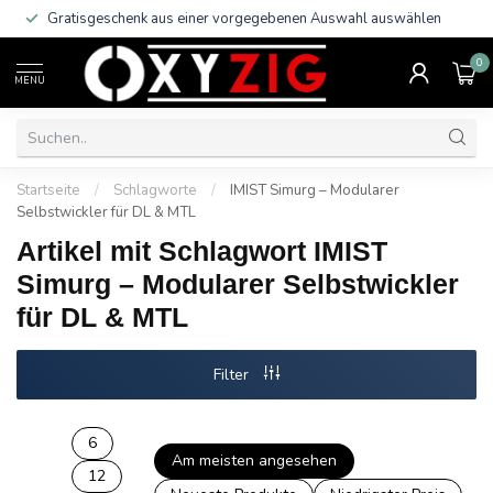
Gratisgeschenk aus einer vorgegebenen Auswahl auswählen
0
MENU
Startseite
/
Schlagworte
/
IMIST Simurg – Modularer
Selbstwickler für DL & MTL
Artikel mit Schlagwort IMIST
Simurg – Modularer Selbstwickler
für DL & MTL
Filter
6
Am meisten angesehen
12