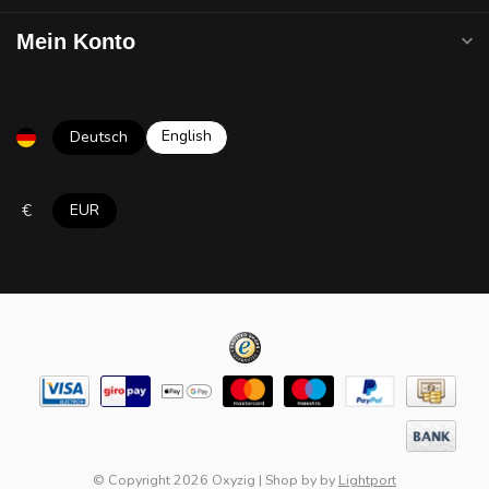
Mein Konto
English
Deutsch
€
EUR
© Copyright 2026 Oxyzig
|
Shop by
by
Lightport