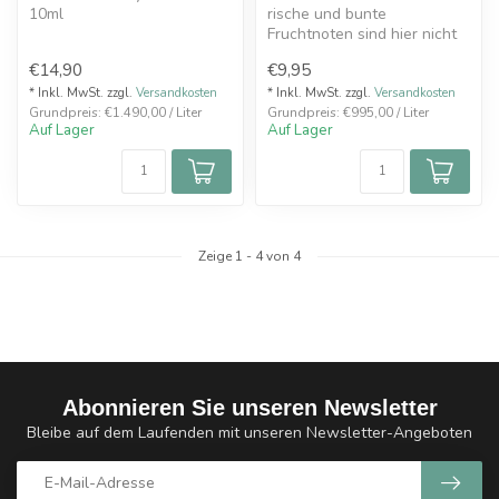
10ml
rische und bunte
Fruchtnoten sind hier nicht
so stark präsent, dafür wird
€14,90
€9,95
der ta...
* Inkl. MwSt. zzgl.
Versandkosten
* Inkl. MwSt. zzgl.
Versandkosten
Grundpreis: €1.490,00 / Liter
Grundpreis: €995,00 / Liter
Auf Lager
Auf Lager
Zeige
1
-
4
von 4
Abonnieren Sie unseren Newsletter
Bleibe auf dem Laufenden mit unseren Newsletter-Angeboten