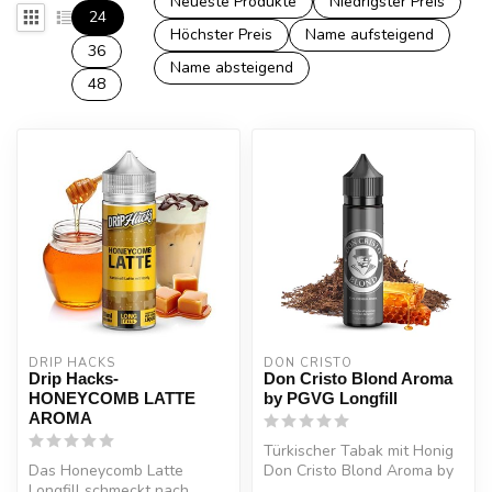
Neueste Produkte
Niedrigster Preis
24
Höchster Preis
Name aufsteigend
36
Name absteigend
48
DRIP HACKS
DON CRISTO
Drip Hacks-
Don Cristo Blond Aroma
HONEYCOMB LATTE
by PGVG Longfill
AROMA
Türkischer Tabak mit Honig
Das Honeycomb Latte
Don Cristo Blond Aroma by
Longfill schmeckt nach
PGVG Longfill