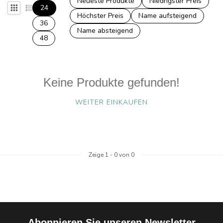
Neueste Produkte
Niedrigster Preis
24
Höchster Preis
Name aufsteigend
36
Name absteigend
48
Keine Produkte gefunden!
WEITER EINKAUFEN
Zeige
1
-
0
von 0
Abonnieren Sie unseren Newsletter