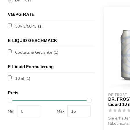
DR Frost
VG/PG RATE
50VG/50PG
(1)
E-LIQUID GESCHMACK
Coctails & Getränke
(1)
E-Liquid Formulierung
10ml
(1)
Preis
DR FROST
DR. FROST
Liquid 10 
Min
Max
Sie erhalte
Nikotinsalz 