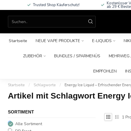
Kostenloser V
Trusted Shop Käuferschutz!
ab 29 € Beste
Startseite
NEUE VAPE PRODUKTE
E-LIQUIDS
NIK
ZUBEHÖR
BUNDLES / SPARMENÜS
MEHRWEG /
EMPFOHLEN
IN
Startseite
/
Schlagworte
/
Energy Ice Liquid – Erfrischender Ener
Artikel mit Schlagwort Energy I
SORTIMENT
1
Pro
Alle Sortiment