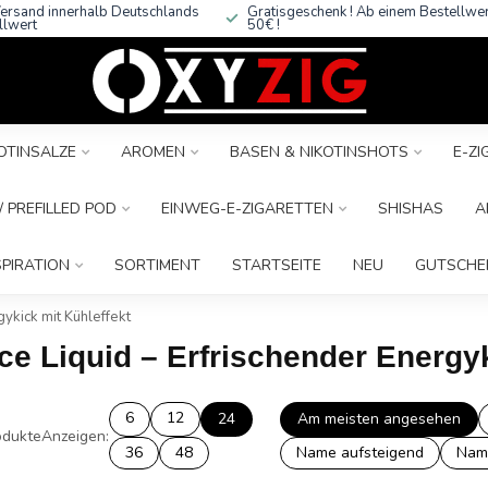
ersand innerhalb Deutschlands
Gratisgeschenk ! Ab einem Bestellwe
llwert
50€ !
OTINSALZE
AROMEN
BASEN & NIKOTINSHOTS
E-Z
 PREFILLED POD
EINWEG-E-ZIGARETTEN
SHISHAS
A
SPIRATION
SORTIMENT
STARTSEITE
NEU
GUTSCHE
gykick mit Kühleffekt
ce Liquid – Erfrischender Energyk
6
12
24
Am meisten angesehen
dukte
Anzeigen:
36
48
Name aufsteigend
Nam