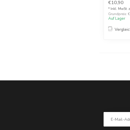
€10,90
* Inkl. MwSt. 
Grundpreis: €1
Auf Lager
Verglei