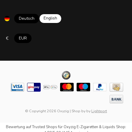
English
Deutsch
€
EUR
© Copyright 2026 Oxyzig
|
Shop by
by
Lightport
Bewertung auf
Trusted Shops
für Oxyzig E-Zigaretten & Liquids Shop: