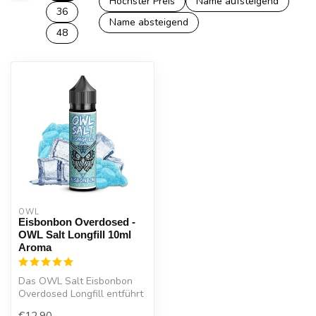
Höchster Preis
Name aufsteigend
36
Name absteigend
48
OWL
Eisbonbon Overdosed -
OWL Salt Longfill 10ml
Aroma
Das OWL Salt Eisbonbon
Overdosed Longfill entführt
Sie in die Welt des
€12,90