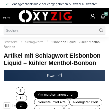
Gratisgeschenk aus einer vorgegebenen Auswahl auswählen
0
MENU
Startseite
/
Schlagworte
/
Eisbonbon Liquid – kühler Menthol-
Bonbon
Artikel mit Schlagwort Eisbonbon
Liquid – kühler Menthol-Bonbon
Filter
6
Am meisten angesehen
12
Neueste Produkte
Niedrigster Preis
24