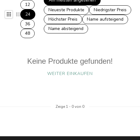
Am meisten angesehen
12
Neueste Produkte
Niedrigster Preis
24
Höchster Preis
Name aufsteigend
36
Name absteigend
48
Keine Produkte gefunden!
WEITER EINKAUFEN
Zeige
1
-
0
von 0