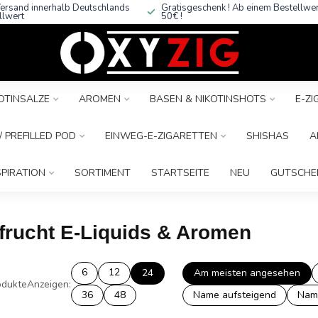
ersand innerhalb Deutschlands
Gratisgeschenk ! Ab einem Bestellwe
llwert
50€ !
OTINSALZE
AROMEN
BASEN & NIKOTINSHOTS
E-Z
 PREFILLED POD
EINWEG-E-ZIGARETTEN
SHISHAS
A
SPIRATION
SORTIMENT
STARTSEITE
NEU
GUTSCHE
nfrucht E-Liquids & Aromen
6
12
24
Am meisten angesehen
dukte
Anzeigen:
36
48
Name aufsteigend
Nam