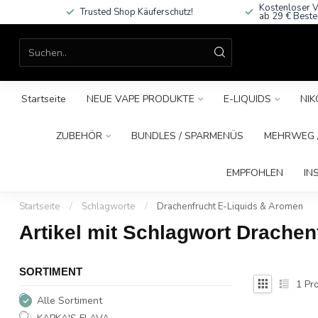
Kostenloser V
Trusted Shop Käuferschutz!
ab 29 € Beste
Startseite
NEUE VAPE PRODUKTE
E-LIQUIDS
NIK
ZUBEHÖR
BUNDLES / SPARMENÜS
MEHRWEG /
EMPFOHLEN
IN
Startseite
/
Schlagworte
/
Drachenfrucht E-Liquids & Aromen
Artikel mit Schlagwort Drache
SORTIMENT
1
Pro
Alle Sortiment