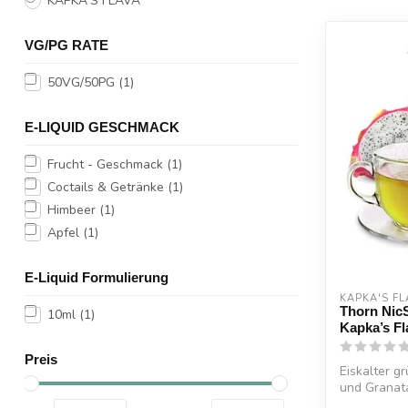
KAPKA'S FLAVA
VG/PG RATE
50VG/50PG
(1)
E-LIQUID GESCHMACK
Frucht - Geschmack
(1)
Coctails & Getränke
(1)
Himbeer
(1)
Apfel
(1)
E-Liquid Formulierung
KAPKA'S FL
Thorn NicS
10ml
(1)
Kapka’s Fl
Preis
Eiskalter g
und Granat
frisc...