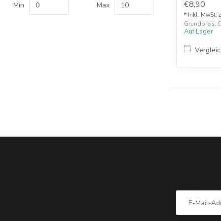
€8,90
Min
Max
* Inkl. MwSt. 
Grundpreis: €
Auf Lager
Verglei