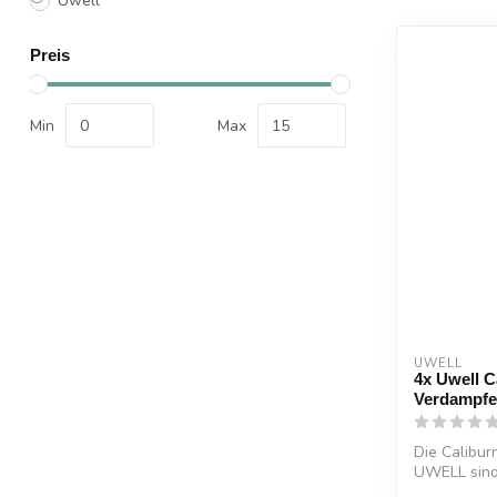
Uwell
Preis
Min
Max
UWELL
4x Uwell C
Verdampfe
Die Calibur
UWELL sind 
UWELL C...