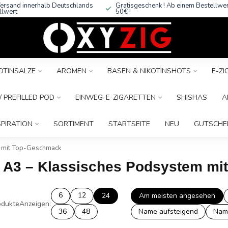
ersand innerhalb Deutschlands
Gratisgeschenk ! Ab einem Bestellwe
llwert
50€ !
OTINSALZE
AROMEN
BASEN & NIKOTINSHOTS
E-Z
 PREFILLED POD
EINWEG-E-ZIGARETTEN
SHISHAS
A
SPIRATION
SORTIMENT
STARTSEITE
NEU
GUTSCHE
m mit Top-Geschmack
rn A3 – Klassisches Podsystem m
6
12
24
Am meisten angesehen
dukte
Anzeigen:
36
48
Name aufsteigend
Nam