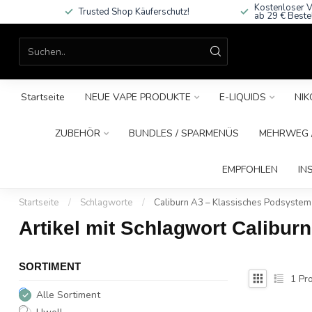
Kostenloser V
Trusted Shop Käuferschutz!
ab 29 € Beste
Startseite
NEUE VAPE PRODUKTE
E-LIQUIDS
NIK
ZUBEHÖR
BUNDLES / SPARMENÜS
MEHRWEG /
EMPFOHLEN
IN
Startseite
/
Schlagworte
/
Caliburn A3 – Klassisches Podsyste
Artikel mit Schlagwort Calibu
SORTIMENT
1
Pro
Alle Sortiment