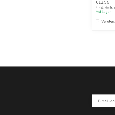
€12,95
* Inkl. MwSt. 
Auf Lager
Verglei