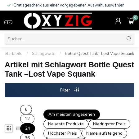
Gratisgeschenk aus einer vorgegebenen Auswahl auswählen
0
MENU
Startseite
/
Schlagworte
/
Bottle Quest Tank –Lost Vape Squank
Artikel mit Schlagwort Bottle Quest
Tank –Lost Vape Squank
Filter
6
Am meisten angesehen
12
Neueste Produkte
Niedrigster Preis
24
Höchster Preis
Name aufsteigend
36