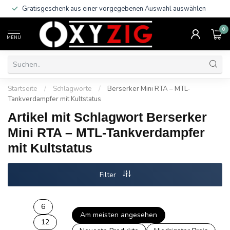
Gratisgeschenk aus einer vorgegebenen Auswahl auswählen
0
MENU
Startseite
/
Schlagworte
/
Berserker Mini RTA – MTL-
Tankverdampfer mit Kultstatus
Artikel mit Schlagwort Berserker
Mini RTA – MTL-Tankverdampfer
mit Kultstatus
Filter
6
Am meisten angesehen
12