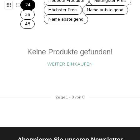
Neueste Produkte
Niedrigster Preis
24
Höchster Preis
Name aufsteigend
36
Name absteigend
48
Keine Produkte gefunden!
WEITER EINKAUFEN
Zeige
1
-
0
von 0
Abonnieren Sie unseren Newsletter