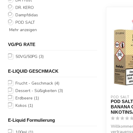
DR Frost
DR. KERO
Dampfdidas
POD SALT
Mehr anzeigen
VG/PG RATE
50VG/50PG
(3)
E-LIQUID GESCHMACK
Frucht - Geschmack
(4)
Dessert - Süßigkeiten
(3)
POD SALT
Erdbeere
(1)
POD SALT
Kokos
(1)
BANANA 
NIKOTINS
E-Liquid Formulierung
Willkommen 
vertrauens
100ml
(1)