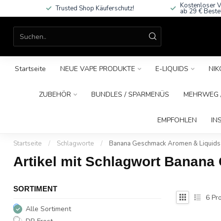
Kostenloser V
Trusted Shop Käuferschutz!
ab 29 € Beste
Startseite
NEUE VAPE PRODUKTE
E-LIQUIDS
NIK
ZUBEHÖR
BUNDLES / SPARMENÜS
MEHRWEG /
EMPFOHLEN
IN
Startseite
/
Schlagworte
/
Banana Geschmack Aromen & Liquids 
Artikel mit Schlagwort Banan
SORTIMENT
6
Pro
Alle Sortiment