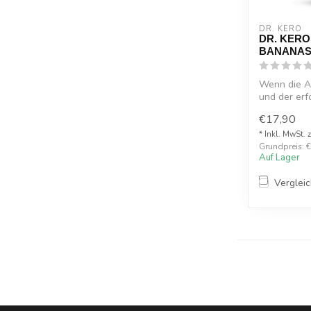
DR. KERO
DR. KERO
BANANAS
Wenn die Ar
und der er
Ferh...
€17,90
* Inkl. MwSt. 
Grundpreis: €1
Auf Lager
Verglei