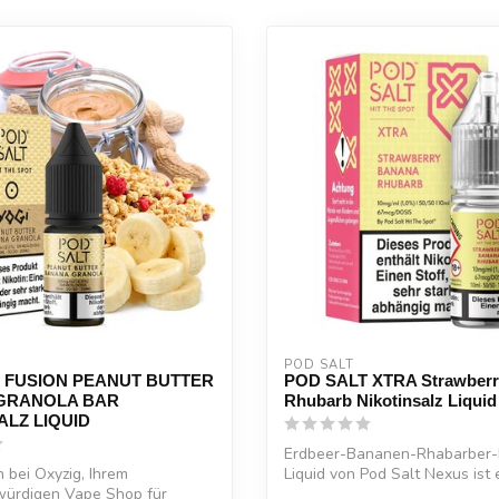
POD SALT
 FUSION PEANUT BUTTER
POD SALT XTRA Strawberr
GRANOLA BAR
Rhubarb Nikotinsalz Liquid
ALZ LIQUID
Erdbeer-Bananen-Rhabarber-N
bei Oxyzig, Ihrem
Liquid von Pod Salt Nexus ist 
würdigen Vape Shop für
einzigart...