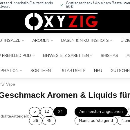
ersand innerhalb Deutschlands
Gratisgeschenk ! Ab einem Bestellwe
llwert
50€ !
OTINSALZE
AROMEN
BASEN & NIKOTINSHOTS
E-Z
 PREFILLED POD
EINWEG-E-ZIGARETTEN
SHISHAS
A
SPIRATION
SORTIMENT
STARTSEITE
NEU
GUTSCHE
für Vape
a Geschmack Aromen & Liquids fü
6
12
24
Am meisten angesehen
dukte
Anzeigen:
36
48
Name aufsteigend
Nam