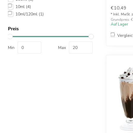
hochwertige
10ml
(4)
€10,49
10ml/120ml
(1)
* Inkl. MwSt. 
Grundpreis: €1
Auf Lager
Preis
Verglei
Min
Max