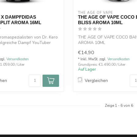
THE AGE OF VAPE
 X DAMPFDIDAS
THE AGE OF VAPE COCO
PLIT AROMA 16ML
BLISS AROMA 10ML
omaspezialisten von Dr. Kero
THE AGE OF VAPE COCO BA
folgreiche Dampf YouTuber
AROMA 10ML
Diese Kombi verspricht Genuss 
€14,90
zzgl.
Versandkosten
* Inkl. MwSt. zzgl.
Versandkosten
.059,00 / Liter
Grundpreis: €1.490,00 / Liter
Auf Lager
chen
Vergleichen
Zeige
1
-
6
von 6