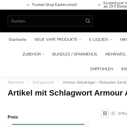
Kostenloser V
Trusted Shop Käuferschutz!
ab 29 € Beste
Startseite
NEUE VAPE PRODUKTE
E-LIQUIDS
NIK
ZUBEHÖR
BUNDLES / SPARMENÜS
MEHRWEG /
EMPFOHLEN
IN
Startseite
/
Schlagworte
/
Armour Akkuträger – Robustes Gerät
Artikel mit Schlagwort Armour
0
Pro
Preis