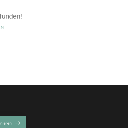
funden!
EN
nieren