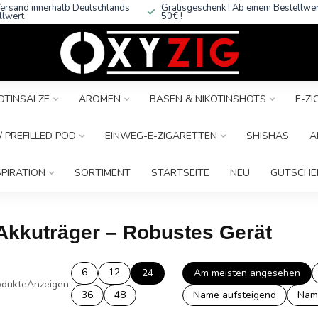
ersand innerhalb Deutschlands
Gratisgeschenk ! Ab einem Bestellwe
llwert
50€ !
OTINSALZE
AROMEN
BASEN & NIKOTINSHOTS
E-Z
 PREFILLED POD
EINWEG-E-ZIGARETTEN
SHISHAS
A
SPIRATION
SORTIMENT
STARTSEITE
NEU
GUTSCHE
 Akkuträger – Robustes Gerät
6
12
24
Am meisten angesehen
dukte
Anzeigen:
36
48
Name aufsteigend
Nam