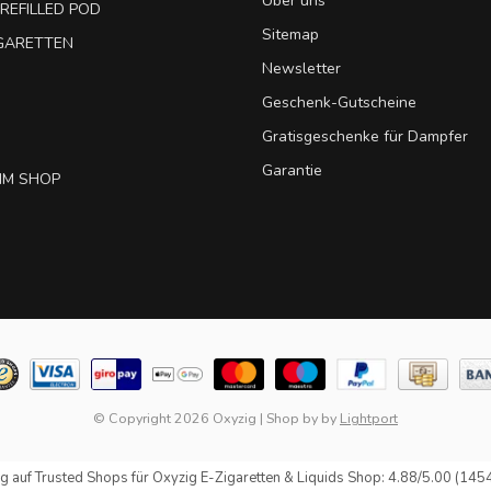
Über uns
REFILLED POD
Sitemap
IGARETTEN
Newsletter
Geschenk-Gutscheine
Gratisgeschenke für Dampfer
Garantie
IM SHOP
© Copyright 2026 Oxyzig
|
Shop by
by
Lightport
g auf
Trusted Shops
für Oxyzig E-Zigaretten & Liquids Shop: 4.88/5.00 (145