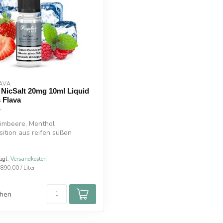
AVA
NicSalt 20mg 10ml Liquid
 Flava
Himbeere, Menthol
ition aus reifen süßen
nd ein...
zzgl.
Versandkosten
890,00 / Liter
chen