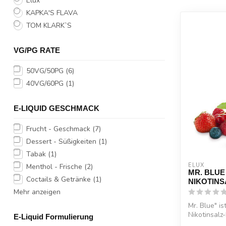
Elux
KAPKA'S FLAVA
TOM KLARK`S
VG/PG RATE
50VG/50PG
(6)
40VG/60PG
(1)
E-LIQUID GESCHMACK
Frucht - Geschmack
(7)
Dessert - Süßigkeiten
(1)
Tabak
(1)
ELUX
Menthol - Frische
(2)
MR. BLUE
Coctails & Getränke
(1)
NIKOTINS
Mehr anzeigen
Mr. Blue" is
Nikotinsalz
E-Liquid Formulierung
Geschma...