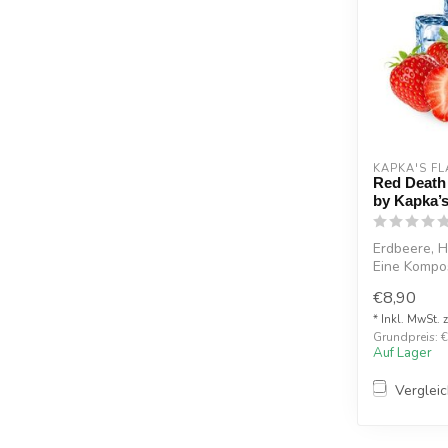
KAPKA'S FL
Red Death 
by Kapka’s
Erdbeere, 
Eine Kompos
Erdbeeren u
€8,90
* Inkl. MwSt. 
Grundpreis: €
Auf Lager
Verglei