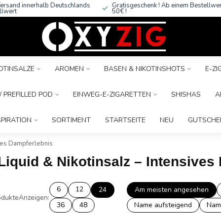
ersand innerhalb Deutschlands
Gratisgeschenk ! Ab einem Bestellwe
llwert
50€ !
OTINSALZE
AROMEN
BASEN & NIKOTINSHOTS
E-Z
 PREFILLED POD
EINWEG-E-ZIGARETTEN
SHISHAS
A
SPIRATION
SORTIMENT
STARTSEITE
NEU
GUTSCHE
ives Dampferlebnis
Liquid & Nikotinsalz – Intensives
6
12
24
Am meisten angesehen
dukte
Anzeigen:
36
48
Name aufsteigend
Nam