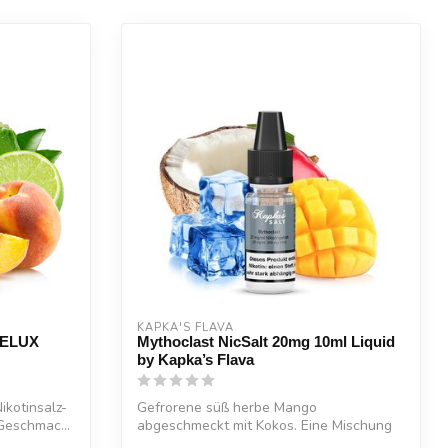
KAPKA'S FLAVA
-ELUX
Mythoclast NicSalt 20mg 10ml Liquid
by Kapka’s Flava
ikotinsalz-
Gefrorene süß herbe Mango
 Geschmac...
abgeschmeckt mit Kokos. Eine Mischung
die den Hals ge...