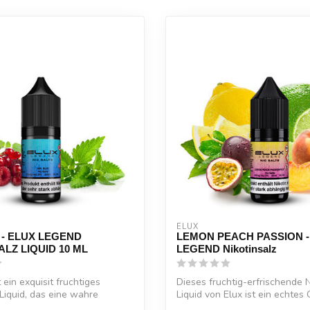
ELUX
 - ELUX LEGEND
LEMON PEACH PASSION 
ALZ LIQUID 10 ML
LEGEND Nikotinsalz
t ein exquisit fruchtiges
Dieses fruchtig-erfrischende N
-Liquid, das eine wahre
Liquid von Elux ist ein echtes