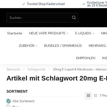
Kostenloser V
Trusted Shop Käuferschutz!
ab 29 € Beste
Startseite
NEUE VAPE PRODUKTE
E-LIQUIDS
NIK
ZUBEHÖR
BUNDLES / SPARMENÜS
MEHRWEG /
EMPFOHLEN
IN
Startseite
/
Schlagworte
/
20mg E-Liquid & Nikotinsalz – Intens
Artikel mit Schlagwort 20mg E-
SORTIMENT
7
Pro
Alle Sortiment