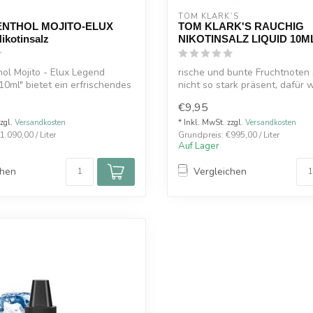
TOM KLARK`S
ENTHOL MOJITO-ELUX
TOM KLARK'S RAUCHIG
kotinsalz
NIKOTINSALZ LIQUID 10M
ol Mojito - Elux Legend
rische und bunte Fruchtnoten 
 10ml" bietet ein erfrischendes
nicht so stark präsent, dafür wi
€9,95
zzgl.
Versandkosten
* Inkl. MwSt. zzgl.
Versandkosten
.090,00 / Liter
Grundpreis: €995,00 / Liter
Auf Lager
chen
Vergleichen