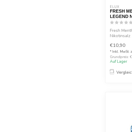
ELUX
FRESH M
LEGEND Ni
Fresh Menth
Nikotinsalz
Da...
€10,90
* Inkl. MwSt. 
Grundpreis: €1
Auf Lager
Verglei