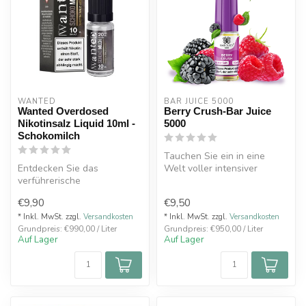
WANTED
BAR JUICE 5000
Wanted Overdosed
Berry Crush-Bar Juice
Nikotinsalz Liquid 10ml -
5000
Schokomilch
Tauchen Sie ein in eine
Entdecken Sie das
Welt voller intensiver
verführerische
Fruchtaromen mit dem Berry
Dampferlebnis mit dem
Crush-...
€9,90
€9,50
Wanted Overdosed
Nikotins...
* Inkl. MwSt. zzgl.
Versandkosten
* Inkl. MwSt. zzgl.
Versandkosten
Grundpreis: €990,00 / Liter
Grundpreis: €950,00 / Liter
Auf Lager
Auf Lager