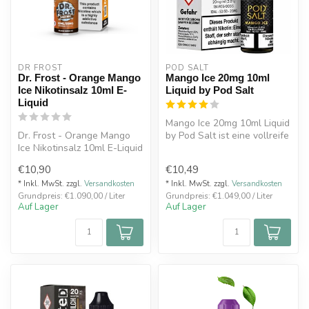
DR FROST
POD SALT
Dr. Frost - Orange Mango
Mango Ice 20mg 10ml
Ice Nikotinsalz 10ml E-
Liquid by Pod Salt
Liquid
Mango Ice 20mg 10ml Liquid
Dr. Frost - Orange Mango
by Pod Salt ist eine vollreife
Ice Nikotinsalz 10ml E-Liquid
saftig-cremige und seh...
genau wie das
€10,90
€10,49
gleichnamig...
* Inkl. MwSt. zzgl.
Versandkosten
* Inkl. MwSt. zzgl.
Versandkosten
Grundpreis: €1.090,00 / Liter
Grundpreis: €1.049,00 / Liter
Auf Lager
Auf Lager