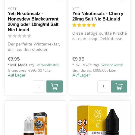
YETI
YETI
Yeti Nikotinsalz -
Yeti Nikotinsalz - Cherry
Honeydew Blackcurrant
20mg Salt Nic E-Liquid
20mg oder 10mg/ml Salt
Nic Liquid
Diese saftige dunkle Kirsche
ist eine eisige Delikatesse
Der perfekte Winternektar,
aus den Schneelandschaf...
der aus den steilsten
Eiskappen gefressen und
€9,95
€9,95
dann mi...
* Inkl. MwSt. zzgl.
Versandkosten
* Inkl. MwSt. zzgl.
Versandkosten
Grundpreis: €995,00 / Liter
Grundpreis: €995,00 / Liter
Auf Lager
Auf Lager