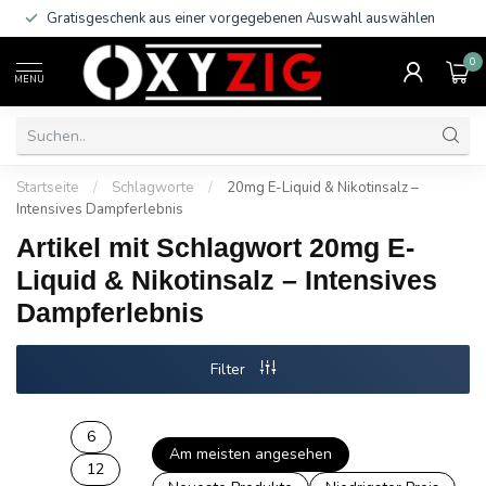
Gratisgeschenk aus einer vorgegebenen Auswahl auswählen
0
MENU
Startseite
/
Schlagworte
/
20mg E-Liquid & Nikotinsalz –
Intensives Dampferlebnis
Artikel mit Schlagwort 20mg E-
Liquid & Nikotinsalz – Intensives
Dampferlebnis
Filter
6
Am meisten angesehen
12