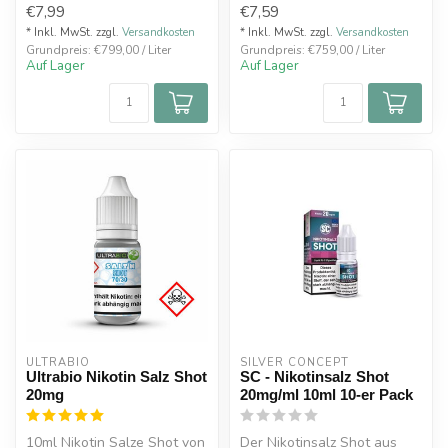
€7,99
€7,59
Nikotingehal...
beson...
* Inkl. MwSt. zzgl.
Versandkosten
* Inkl. MwSt. zzgl.
Versandkosten
Grundpreis: €799,00 / Liter
Grundpreis: €759,00 / Liter
Auf Lager
Auf Lager
ULTRABIO
SILVER CONCEPT
Ultrabio Nikotin Salz Shot
SC - Nikotinsalz Shot
20mg
20mg/ml 10ml 10-er Pack
10ml Nikotin Salze Shot von
Der Nikotinsalz Shot aus