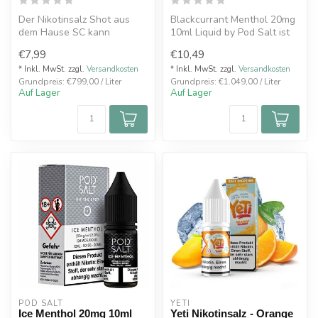
Der Nikotinsalz Shot aus
Blackcurrant Menthol 20mg
dem Hause SC kann
10ml Liquid by Pod Salt ist
verwendet werden, um den
vollreife fruchtig-leicht ...
€7,99
€10,49
Nikotingehal...
* Inkl. MwSt. zzgl.
Versandkosten
* Inkl. MwSt. zzgl.
Versandkosten
Grundpreis: €799,00 / Liter
Grundpreis: €1.049,00 / Liter
Auf Lager
Auf Lager
POD SALT
YETI
Ice Menthol 20mg 10ml
Yeti Nikotinsalz - Orange