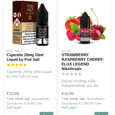
POD SALT
ELUX
Cigarette 20mg 10ml
STRAWBERRY
Liquid by Pod Salt
RASPBERRY CHERRY-
ELUX LEGEND
Nikotinsalz
Cigarette 20mg 10ml Liquid
by Pod Salt ist eine
verschiedene Tabaksorten
Dieses fruchtig-süße
zu eine...
Dampferlebnis aus der
ELUX Legend Nikotinsalz-
€10,49
€10,90
Liquid Reihe ...
* Inkl. MwSt. zzgl.
Versandkosten
* Inkl. MwSt. zzgl.
Versandkosten
Grundpreis: €10,49 / Liter
Grundpreis: €1.090,00 / Liter
Auf Lager
Auf Lager