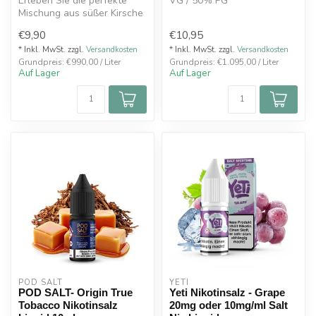
Erleben Sie die perfekte
VG / 50% PG
Mischung aus süßer Kirsche
Nikotinstärke: 20mg/ml
und spritziger Limette mit d...
Inhalt: 10ml
€9,90
€10,95
Pro...
* Inkl. MwSt. zzgl.
Versandkosten
* Inkl. MwSt. zzgl.
Versandkosten
Grundpreis: €990,00 / Liter
Grundpreis: €1.095,00 / Liter
Auf Lager
Auf Lager
POD SALT
YETI
POD SALT- Origin True
Yeti Nikotinsalz - Grape
Tobacco Nikotinsalz
20mg oder 10mg/ml Salt