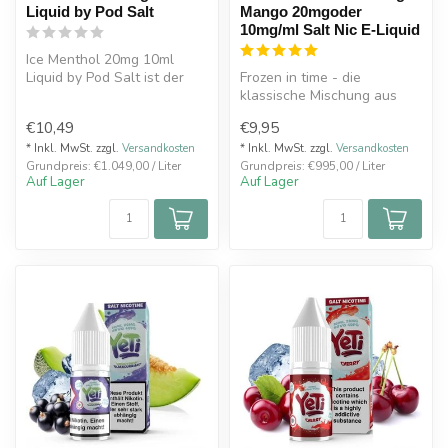
Liquid by Pod Salt
Mango 20mgoder
10mg/ml Salt Nic E-Liquid
Ice Menthol 20mg 10ml
Liquid by Pod Salt ist der
Frozen in time - die
eiskalte Genuss von
klassische Mischung aus
Menthol mit...
Orange und Mango des Yeti
€10,49
€9,95
sorgt für...
* Inkl. MwSt. zzgl.
Versandkosten
* Inkl. MwSt. zzgl.
Versandkosten
Grundpreis: €1.049,00 / Liter
Grundpreis: €995,00 / Liter
Auf Lager
Auf Lager