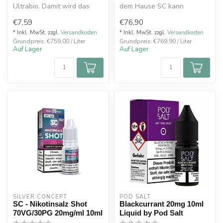
Ultrabio. Damit wird das
dem Hause SC kann
Dampfen zu einem ganz
verwendet werden, um den
€7,59
€76,90
beson...
Nikotingehal...
* Inkl. MwSt. zzgl.
Versandkosten
* Inkl. MwSt. zzgl.
Versandkosten
Grundpreis: €759,00 / Liter
Grundpreis: €769,90 / Liter
Auf Lager
Auf Lager
SILVER CONCEPT
POD SALT
SC - Nikotinsalz Shot
Blackcurrant 20mg 10ml
70VG/30PG 20mg/ml 10ml
Liquid by Pod Salt