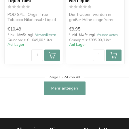
Liquid 10ml
Nic Liquid
POD SALT Origin True
Die Trauben werden in
Tobacco Nikotinsalz Liquid
großer Höhe eingefroren,
10ml Vollmundigen,
gehackt und zu einer eisigen
€10,49
€9,95
robusten Taba...
Misc...
* Inkl. MwSt. zzgl.
Versandkosten
* Inkl. MwSt. zzgl.
Versandkosten
Grundpreis: €1.049,00 / Liter
Grundpreis: €995,00 / Liter
Auf Lager
Auf Lager
Zeige
1
-
24
von 40
Mehr anzeigen