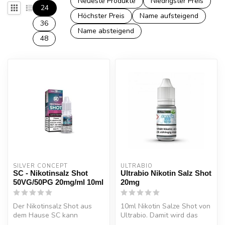
Neueste Produkte
Niedrigster Preis
24
Höchster Preis
Name aufsteigend
36
Name absteigend
48
SILVER CONCEPT
ULTRABIO
SC - Nikotinsalz Shot
Ultrabio Nikotin Salz Shot
50VG/50PG 20mg/ml 10ml
20mg
Der Nikotinsalz Shot aus
10ml Nikotin Salze Shot von
dem Hause SC kann
Ultrabio. Damit wird das
verwendet werden, um den
Dampfen zu einem ganz