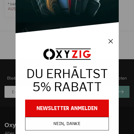
* Inkl. MwSt. zzgl.
Versandkosten
AUSVERKAUFT!
Zeige
1
-
1
von 1
Abonnieren Sie unseren Newsletter
Bleibe auf dem Laufenden mit unseren Newsletter-Angeboten
Oxyzig
Alles was Dampfer brauchen