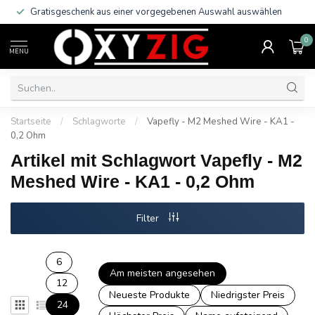
Gratisgeschenk aus einer vorgegebenen Auswahl auswählen
0
MENU
Startseite
/
Schlagworte
/
Vapefly - M2 Meshed Wire - KA1 -
0,2 Ohm
Artikel mit Schlagwort Vapefly - M2
Meshed Wire - KA1 - 0,2 Ohm
Filter
6
Am meisten angesehen
12
Neueste Produkte
Niedrigster Preis
24