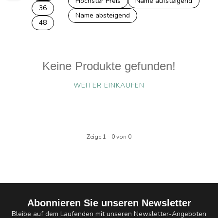
Höchster Preis
Name aufsteigend
36
Name absteigend
48
Keine Produkte gefunden!
WEITER EINKAUFEN
Zeige
1
-
0
von 0
Abonnieren Sie unseren Newsletter
Bleibe auf dem Laufenden mit unseren Newsletter-Angeboten