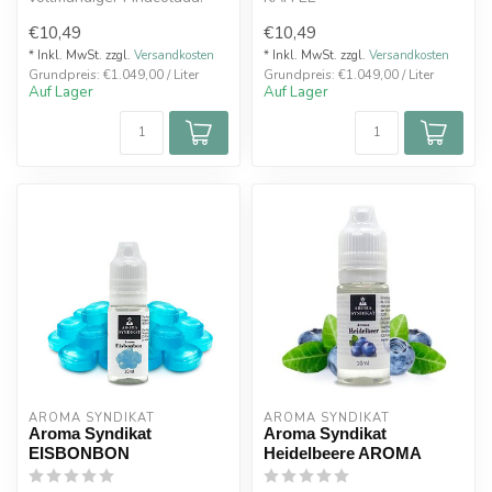
€10,49
€10,49
10ml Aroma
Der Genuss eines frisch
* Inkl. MwSt. zzgl.
Versandkosten
* Inkl. MwSt. zzgl.
Versandkosten
Grundpreis: €1.049,00 / Liter
Grundpreis: €1.049,00 / Liter
aufgebrühten Kaff...
Auf Lager
Auf Lager
AROMA SYNDIKAT
AROMA SYNDIKAT
Aroma Syndikat
Aroma Syndikat
EISBONBON
Heidelbeere AROMA