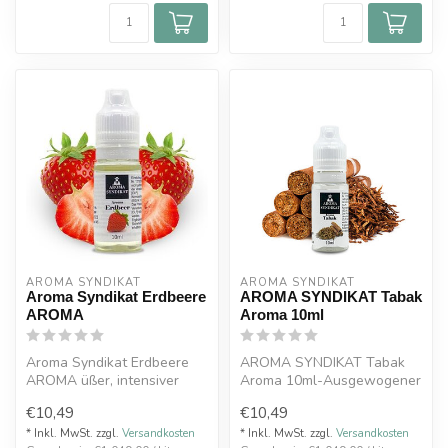
AROMA SYNDIKAT
AROMA SYNDIKAT
Aroma Syndikat Erdbeere
AROMA SYNDIKAT Tabak
AROMA
Aroma 10ml
Aroma Syndikat Erdbeere
AROMA SYNDIKAT Tabak
AROMA üßer, intensiver
Aroma 10ml-Ausgewogener
Erdbeer-Geschmack für ein
und vollmundiger Tabak
€10,49
€10,49
frucht...
* Inkl. MwSt. zzgl.
Versandkosten
* Inkl. MwSt. zzgl.
Versandkosten