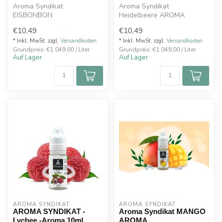
Aroma Syndikat
Aroma Syndikat
EISBONBON
Heidelbeere AROMA
10ml Aroma
Intensiver, süßer und
€10,49
€10,49
Kühles Eisbonbon – der
fruchtiger Heidelbeer-G...
Klassiker
* Inkl. MwSt. zzgl.
Versandkosten
* Inkl. MwSt. zzgl.
Versandkosten
Grundpreis: €1.049,00 / Liter
Grundpreis: €1.049,00 / Liter
Auf Lager
Auf Lager
AROMA SYNDIKAT
AROMA SYNDIKAT
AROMA SYNDIKAT -
Aroma Syndikat MANGO
Lychee -Aroma 10ml
AROMA