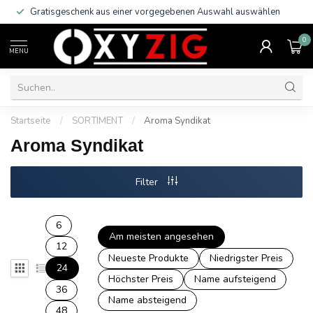
Gratisgeschenk aus einer vorgegebenen Auswahl auswählen
0
MENU
Startseite
/
SORTIMENT
/
Aroma Syndikat
Aroma Syndikat
Filter
6
Am meisten angesehen
12
Neueste Produkte
Niedrigster Preis
24
Höchster Preis
Name aufsteigend
36
Name absteigend
48