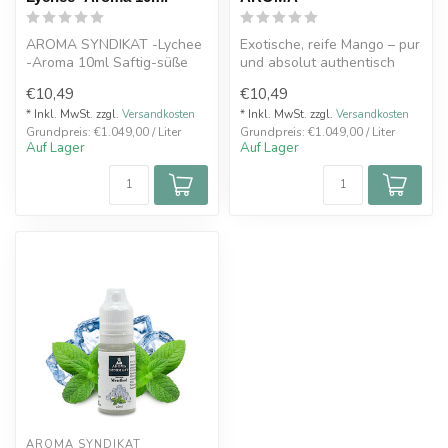
AROMA SYNDIKAT -Lychee
Exotische, reife Mango – pur
-Aroma 10ml Saftig-süße
und absolut authentisch
Litschis verarbeitet zu einem
€10,49
€10,49
fru...
* Inkl. MwSt. zzgl.
Versandkosten
* Inkl. MwSt. zzgl.
Versandkosten
Grundpreis: €1.049,00 / Liter
Grundpreis: €1.049,00 / Liter
Auf Lager
Auf Lager
AROMA SYNDIKAT