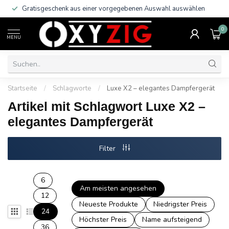
Gratisgeschenk aus einer vorgegebenen Auswahl auswählen
0
MENU
Startseite
/
Schlagworte
/
Luxe X2 – elegantes Dampfergerät
Artikel mit Schlagwort Luxe X2 –
elegantes Dampfergerät
Filter
6
Am meisten angesehen
12
Neueste Produkte
Niedrigster Preis
24
Höchster Preis
Name aufsteigend
36