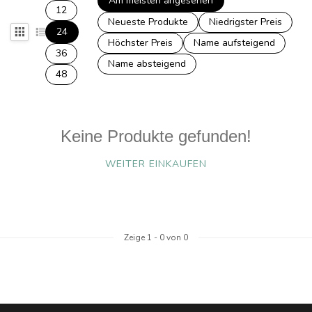
Am meisten angesehen
12
Neueste Produkte
Niedrigster Preis
24
Höchster Preis
Name aufsteigend
36
Name absteigend
48
Keine Produkte gefunden!
WEITER EINKAUFEN
Zeige
1
-
0
von 0