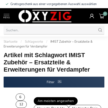
Gratisgeschenk aus einer vorgegebenen Auswahl auswählen
0
MENU
Startseite
/
Schlagworte
/
IMIST Zubehör – Ersatzteile &
Erweiterungen für Verdampfer
Artikel mit Schlagwort IMIST
Zubehör – Ersatzteile &
Erweiterungen für Verdampfer
Filter
6
Am meisten angesehen
12