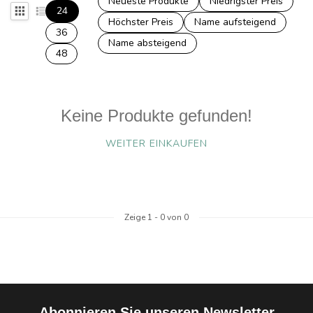
Neueste Produkte
Niedrigster Preis
24
Höchster Preis
Name aufsteigend
36
Name absteigend
48
Keine Produkte gefunden!
WEITER EINKAUFEN
Zeige
1
-
0
von 0
Abonnieren Sie unseren Newsletter