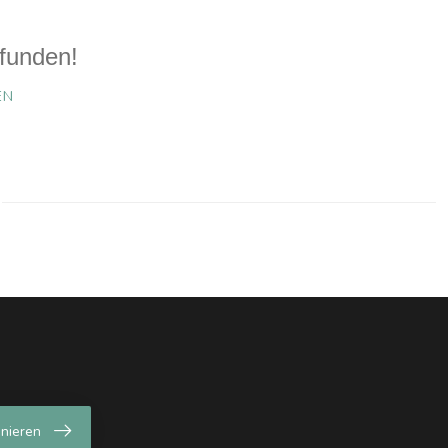
funden!
EN
nieren