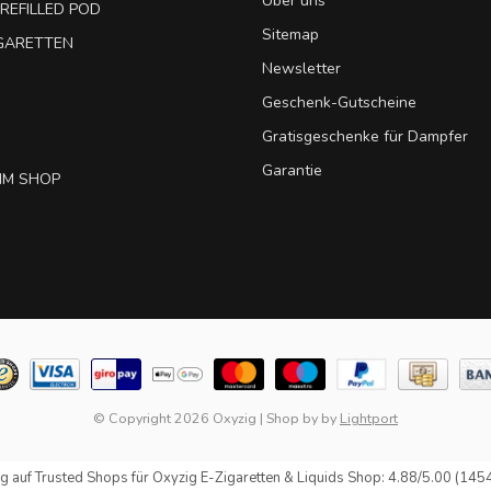
Über uns
REFILLED POD
Sitemap
IGARETTEN
Newsletter
Geschenk-Gutscheine
Gratisgeschenke für Dampfer
Garantie
IM SHOP
© Copyright 2026 Oxyzig
|
Shop by
by
Lightport
g auf
Trusted Shops
für Oxyzig E-Zigaretten & Liquids Shop: 4.88/5.00 (145