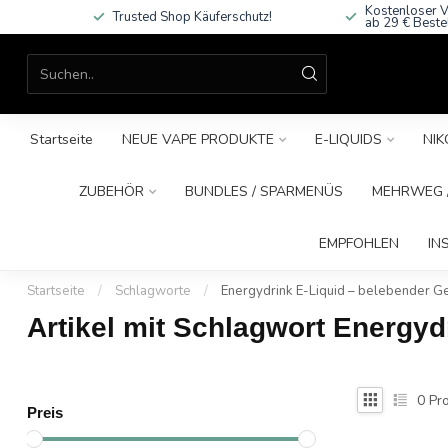
Kostenloser V
Trusted Shop Käuferschutz!
ab 29 € Beste
Startseite
NEUE VAPE PRODUKTE
E-LIQUIDS
NIK
ZUBEHÖR
BUNDLES / SPARMENÜS
MEHRWEG /
EMPFOHLEN
IN
Startseite
/
Schlagworte
/
Energydrink E-Liquid – belebender G
Artikel mit Schlagwort Energy
0
Pro
Preis