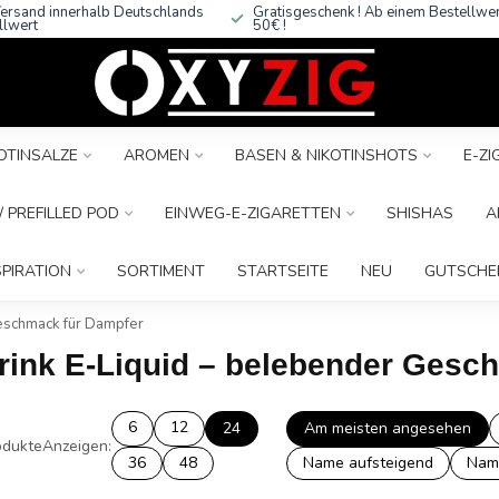
ersand innerhalb Deutschlands
Gratisgeschenk ! Ab einem Bestellwe
llwert
50€ !
OTINSALZE
AROMEN
BASEN & NIKOTINSHOTS
E-Z
 PREFILLED POD
EINWEG-E-ZIGARETTEN
SHISHAS
A
SPIRATION
SORTIMENT
STARTSEITE
NEU
GUTSCHE
eschmack für Dampfer
drink E-Liquid – belebender Gesc
6
12
24
Am meisten angesehen
dukte
Anzeigen:
36
48
Name aufsteigend
Nam