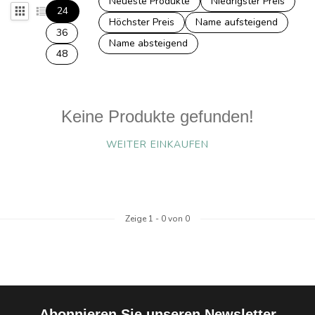
Neueste Produkte
Niedrigster Preis
24
Höchster Preis
Name aufsteigend
36
Name absteigend
48
Keine Produkte gefunden!
WEITER EINKAUFEN
Zeige
1
-
0
von 0
Abonnieren Sie unseren Newsletter