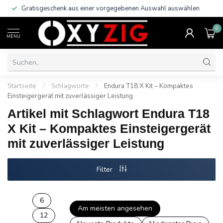
Gratisgeschenk aus einer vorgegebenen Auswahl auswählen
0
MENU
Startseite
/
Schlagworte
/
Endura T18 X Kit – Kompaktes
Einsteigergerät mit zuverlässiger Leistung
Artikel mit Schlagwort Endura T18
X Kit – Kompaktes Einsteigergerät
mit zuverlässiger Leistung
Filter
6
Am meisten angesehen
12