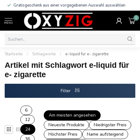
Gratisgeschenk aus einer vorgegebenen Auswahl auswählen
0
MENU
Startseite
/
Schlagworte
/
e-liquid für e- zigarette
Artikel mit Schlagwort e-liquid für
e- zigarette
Filter
6
Am meisten angesehen
12
Neueste Produkte
Niedrigster Preis
24
Höchster Preis
Name aufsteigend
36