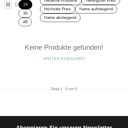
Neueste Produkte
Niedrigster Preis
24
Höchster Preis
Name aufsteigend
36
Name absteigend
48
Keine Produkte gefunden!
WEITER EINKAUFEN
Zeige
1
-
0
von 0
Abonnieren Sie unseren Newsletter