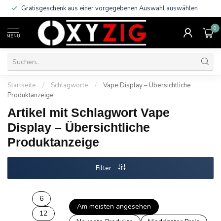
Gratisgeschenk aus einer vorgegebenen Auswahl auswählen
0
MENU
Startseite
/
Schlagworte
/
Vape Display – Übersichtliche
Produktanzeige
Artikel mit Schlagwort Vape
Display – Übersichtliche
Produktanzeige
Filter
6
Am meisten angesehen
12