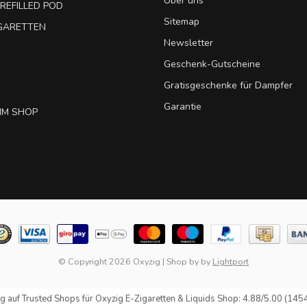
Über uns
REFILLED POD
Sitemap
IGARETTEN
Newsletter
Geschenk-Gutscheine
Gratisgeschenke für Dampfer
Garantie
IM SHOP
© Copyright 2026 Oxyzig
|
Shop by
by
Lightport
g auf
Trusted Shops
für Oxyzig E-Zigaretten & Liquids Shop: 4.88/5.00 (145