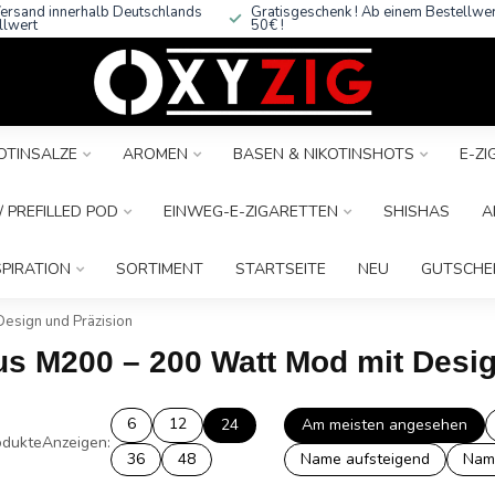
ersand innerhalb Deutschlands
Gratisgeschenk ! Ab einem Bestellwe
llwert
50€ !
OTINSALZE
AROMEN
BASEN & NIKOTINSHOTS
E-Z
 PREFILLED POD
EINWEG-E-ZIGARETTEN
SHISHAS
A
SPIRATION
SORTIMENT
STARTSEITE
NEU
GUTSCHE
esign und Präzision
rus M200 – 200 Watt Mod mit Desi
6
12
24
Am meisten angesehen
dukte
Anzeigen:
36
48
Name aufsteigend
Nam