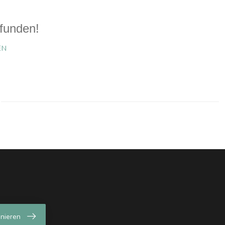
funden!
EN
nieren