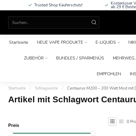
Kostenloser V
Trusted Shop Käuferschutz!
ab 29 € Beste
Startseite
NEUE VAPE PRODUKTE
E-LIQUIDS
NIK
ZUBEHÖR
BUNDLES / SPARMENÜS
MEHRWEG /
EMPFOHLEN
IN
Startseite
/
Schlagworte
/
Centaurus M200 – 200 Watt Mod mit D
Artikel mit Schlagwort Centau
0
Pro
Preis