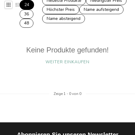
Neueste Produkte
Niedrigster Preis
24
Höchster Preis
Name aufsteigend
36
Name absteigend
48
Keine Produkte gefunden!
WEITER EINKAUFEN
Zeige
1
-
0
von 0
Abonnieren Sie unseren Newsletter