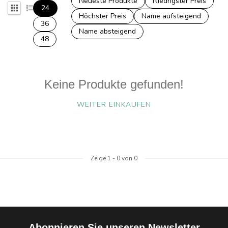
Neueste Produkte
Niedrigster Preis
24
Höchster Preis
Name aufsteigend
36
Name absteigend
48
Keine Produkte gefunden!
WEITER EINKAUFEN
Zeige
1
-
0
von 0
Abonnieren Sie unseren Newsletter