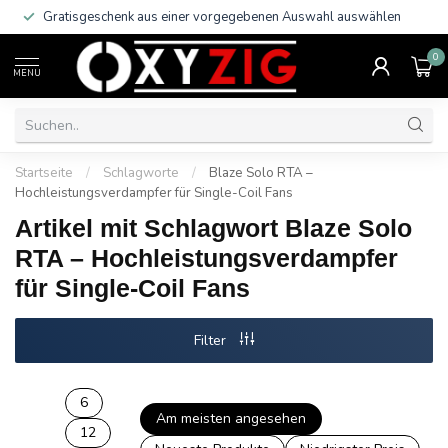
Gratisgeschenk aus einer vorgegebenen Auswahl auswählen
0
MENU
Startseite
/
Schlagworte
/
Blaze Solo RTA –
Hochleistungsverdampfer für Single-Coil Fans
Artikel mit Schlagwort Blaze Solo
RTA – Hochleistungsverdampfer
für Single-Coil Fans
Filter
6
Am meisten angesehen
12