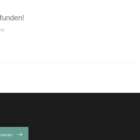
funden!
EN
nieren