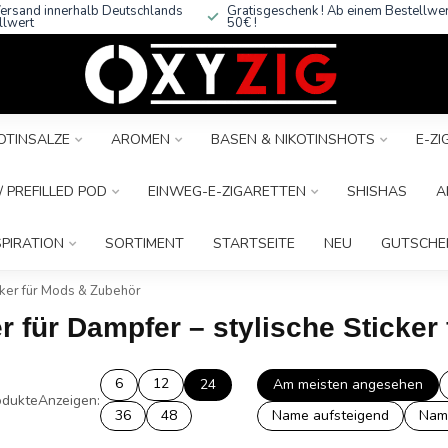
ersand innerhalb Deutschlands
Gratisgeschenk ! Ab einem Bestellwe
llwert
50€ !
OTINSALZE
AROMEN
BASEN & NIKOTINSHOTS
E-Z
 PREFILLED POD
EINWEG-E-ZIGARETTEN
SHISHAS
A
SPIRATION
SORTIMENT
STARTSEITE
NEU
GUTSCHE
cker für Mods & Zubehör
er für Dampfer – stylische Sticke
6
12
24
Am meisten angesehen
dukte
Anzeigen:
36
48
Name aufsteigend
Nam