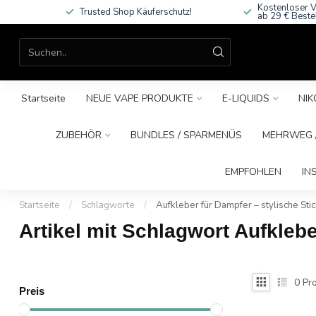
Kostenloser V
Trusted Shop Käuferschutz!
ab 29 € Beste
Startseite
NEUE VAPE PRODUKTE
E-LIQUIDS
NIK
ZUBEHÖR
BUNDLES / SPARMENÜS
MEHRWEG /
EMPFOHLEN
IN
Startseite
/
Schlagworte
/
Aufkleber für Dampfer – stylische Sti
Artikel mit Schlagwort Aufkleb
0
Pro
Preis