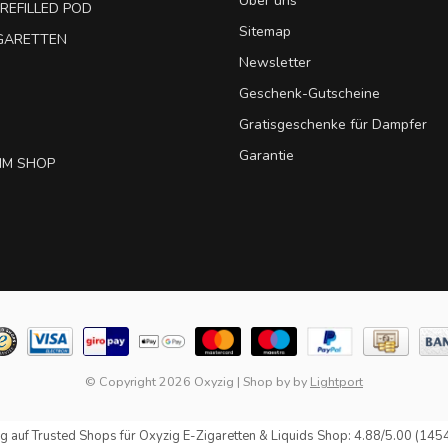
Über uns
REFILLED POD
Sitemap
IGARETTEN
Newsletter
Geschenk-Gutscheine
Gratisgeschenke für Dampfer
Garantie
IM SHOP
© Copyright 2026 Oxyzig
|
Shop by
by
Lightport
g auf
Trusted Shops
für Oxyzig E-Zigaretten & Liquids Shop: 4.88/5.00 (145