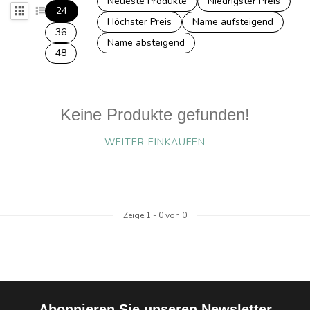
Neueste Produkte
Niedrigster Preis
24
Höchster Preis
Name aufsteigend
36
Name absteigend
48
Keine Produkte gefunden!
WEITER EINKAUFEN
Zeige
1
-
0
von 0
Abonnieren Sie unseren Newsletter