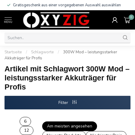
Gratisgeschenk aus einer vorgegebenen Auswahl auswählen
0
MENU
Startseite
/
Schlagworte
/
300W Mod – leistungsstarker
Akkuträger für Profis
Artikel mit Schlagwort 300W Mod –
leistungsstarker Akkuträger für
Profis
Filter
6
Am meisten angesehen
12