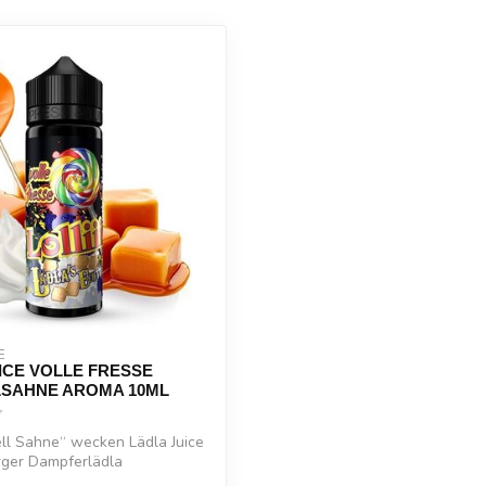
E
ICE VOLLE FRESSE
SAHNE AROMA 10ML
ll Sahne“ wecken Lädla Juice
ger Dampferlädla
...