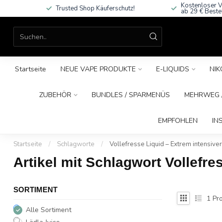
Kostenloser V
Trusted Shop Käuferschutz!
ab 29 € Beste
Startseite
NEUE VAPE PRODUKTE
E-LIQUIDS
NIK
ZUBEHÖR
BUNDLES / SPARMENÜS
MEHRWEG /
EMPFOHLEN
IN
Startseite
/
Schlagworte
/
Vollefresse Liquid – Extrem intensiv
Artikel mit Schlagwort Vollefr
SORTIMENT
1
Pro
Alle Sortiment