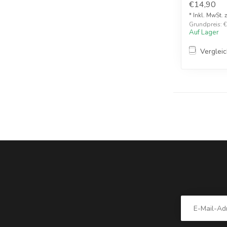
€14,90
* Inkl. MwSt. 
Grundpreis: €1
Auf Lager
Verglei