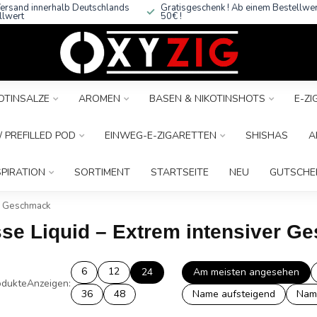
ersand innerhalb Deutschlands
Gratisgeschenk ! Ab einem Bestellwe
llwert
50€ !
OTINSALZE
AROMEN
BASEN & NIKOTINSHOTS
E-Z
 PREFILLED POD
EINWEG-E-ZIGARETTEN
SHISHAS
A
SPIRATION
SORTIMENT
STARTSEITE
NEU
GUTSCHE
er Geschmack
esse Liquid – Extrem intensiver 
6
12
24
Am meisten angesehen
dukte
Anzeigen:
36
48
Name aufsteigend
Nam