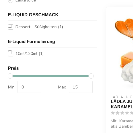
Lädla Juice
E-LIQUID GESCHMACK
Dessert - Süßigkeiten
(1)
E-Liquid Formulierung
10ml/120ml
(1)
Preis
Min
Max
LÄDLA JUIC
LÄDLA JU
KARAMEL
Mit “Karame
aka Bamber
Kindheitserin