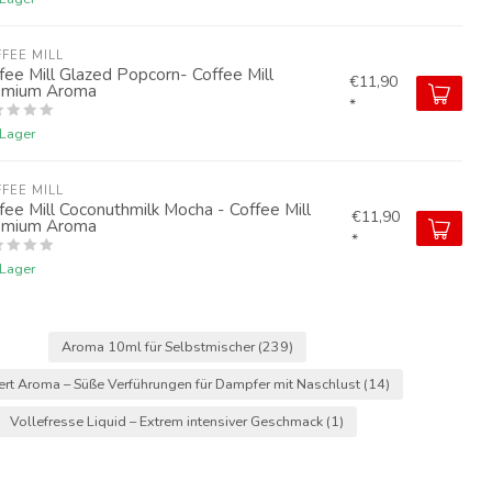
FEE MILL
fee Mill Glazed Popcorn- Coffee Mill
€11,90
emium Aroma
*
 Lager
FEE MILL
fee Mill Coconuthmilk Mocha - Coffee Mill
€11,90
emium Aroma
*
 Lager
Aroma 10ml für Selbstmischer
(239)
rt Aroma – Süße Verführungen für Dampfer mit Naschlust
(14)
Vollefresse Liquid – Extrem intensiver Geschmack
(1)