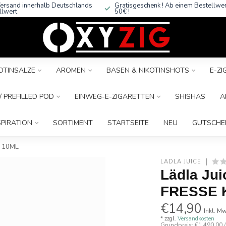
ersand innerhalb Deutschlands
Gratisgeschenk ! Ab einem Bestellwe
llwert
50€ !
OTINSALZE
AROMEN
BASEN & NIKOTINSHOTS
E-Z
 PREFILLED POD
EINWEG-E-ZIGARETTEN
SHISHAS
A
SPIRATION
SORTIMENT
STARTSEITE
NEU
GUTSCHE
 10ML
LÄDLA JUICE
Lädla Ju
FRESSE 
€14,90
Inkl. Mw
* zzgl.
Versandkosten
Grundpreis: €1.490,00 / 