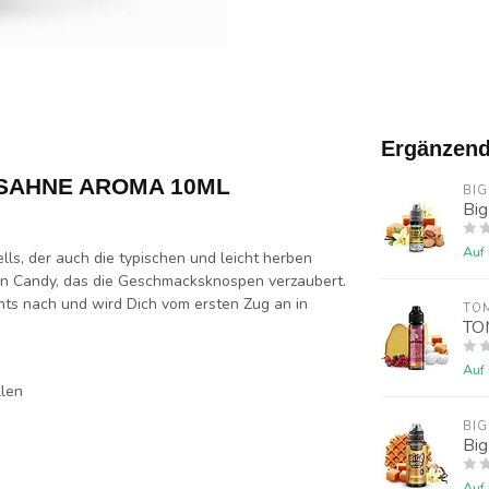
Ergänzend
LSAHNE AROMA 10ML
BIG
Big
Auf
ls, der auch die typischen und leicht herben
en Candy, das die Geschmacksknospen verzaubert.
hts nach und wird Dich vom ersten Zug an in
TOM
TOM
Auf
llen
BIG
Big
Auf