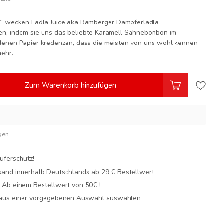
e“ wecken Lädla Juice aka Bamberger Dampferlädla
en, indem sie uns das beliebte Karamell Sahnebonbon im
ldenen Papier kredenzen, dass die meisten von uns wohl kennen
mehr
.
Zum Warenkorb hinzufügen
e
gen
uferschutz!
sand innerhalb Deutschlands
ab 29 € Bestellwert
! Ab einem Bestellwert von 50€ !
 aus einer vorgegebenen Auswahl auswählen