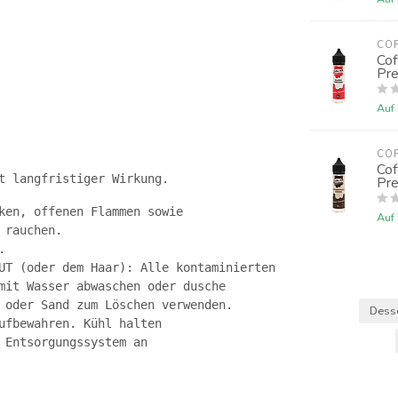
COF
Cof
Pr
Auf
COF
Cof
t langfristiger Wirkung.
Pr
ken, offenen Flammen sowie 
Auf
 rauchen.
.
UT (oder dem Haar): Alle kontaminierten
mit Wasser abwaschen oder dusche
 oder Sand zum Löschen verwenden.
Desse
ufbewahren. Kühl halten
 Entsorgungssystem an 