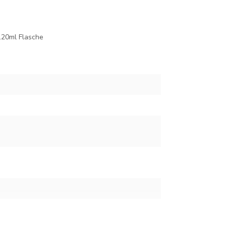
120ml Flasche
n