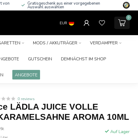
rt von
Gratisgeschenk aus einer vorgegebenen
Auswahl auswählen
0
EUR
IGARETTEN
MODS / AKKUTRÄGER
VERDAMPFER
NGEBOTE
GUTSCHEIN
DEMNÄCHST IM SHOP
IN
ANGEBOTE
0 reviews
ice LÄDLA JUICE VOLLE
KARAMELSAHNE AROMA 10ML
St.
Auf Lager
Liter