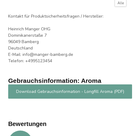
Alle
Von Hitze, heißen Oberflächen, Funken,
offenen Flammen und anderen Zündquellen
Kontakt für Produktsicherheitsfragen / Hersteller:
fernhalten. Nicht rauchen.
Heinrich Manger OHG
Bei Brand: Trockensand, Löschpulver oder
Dominikanerstaße 7
alkoholbeständigen Schaum zum Löschen
96049 Bamberg
verwenden
Deutschland
E-Mail:
info@manger-bamberg.de
Telefon: +4995123454
Gebrauchsinformation: Aroma
Download Gebrauchsinformation - Longfill Aroma (PDF)
Bewertungen