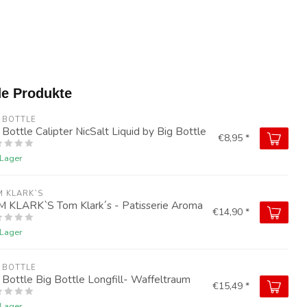
e Produkte
 BOTTLE
 Bottle Calipter NicSalt Liquid by Big Bottle
€8,95 *
 Lager
 KLARK`S
 KLARK`S Tom Klark´s - Patisserie Aroma
€14,90 *
 Lager
 BOTTLE
 Bottle Big Bottle Longfill- Waffeltraum
€15,49 *
 Lager