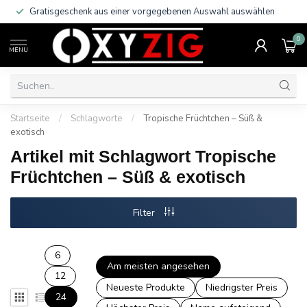
Gratisgeschenk aus einer vorgegebenen Auswahl auswählen
0
MENU
Startseite
/
Schlagworte
/
Tropische Früchtchen – Süß &
exotisch
Artikel mit Schlagwort Tropische
Früchtchen – Süß & exotisch
Filter
6
Am meisten angesehen
12
Neueste Produkte
Niedrigster Preis
24