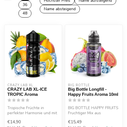
Höchster Preis
Name aufsteigend
36
Name absteigend
48
CRAZY LAB XL
BIG BOTTLE
CRAZY LAB XL-ICE
Big Bottle Longfill -
TROPIC Aroma
Happy Fruits Aroma 10ml
Tropische Früchte in
BIG BOTTLE HAPPY FRUITS
perfekter Harmonie und mit
Fruchtiger Mix aus
einer riesigen Portion Eis
Drachenfrucht, Guave und
€14,90
€15,49
serv...
Blaubeeren.