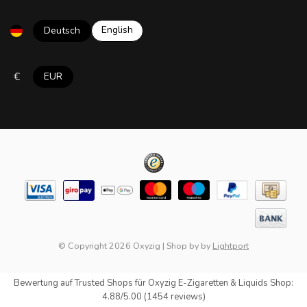
English
Deutsch
€
EUR
© Copyright 2026 Oxyzig
|
Shop by
by
Lightport
Bewertung auf
Trusted Shops
für Oxyzig E-Zigaretten & Liquids Shop:
4.88/5.00 (1454 reviews)