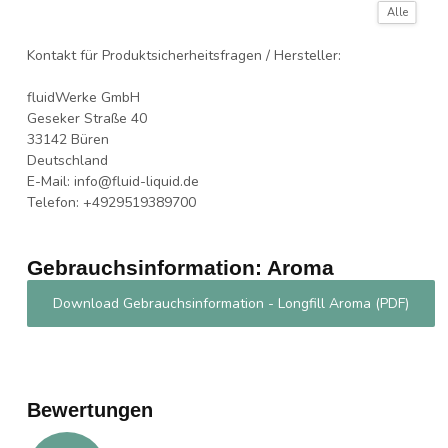
Alle
Von Hitze, heißen Oberflächen, Funken,
offenen Flammen und anderen Zündquellen
Kontakt für Produktsicherheitsfragen / Hersteller:
fernhalten. Nicht rauchen.
fluidWerke GmbH
Bei Brand: Trockensand, Löschpulver oder
Geseker Straße 40
alkoholbeständigen Schaum zum Löschen
33142 Büren
verwenden
Deutschland
E-Mail:
info@fluid-liquid.de
Telefon: +4929519389700
Gebrauchsinformation: Aroma
Download Gebrauchsinformation - Longfill Aroma (PDF)
Bewertungen