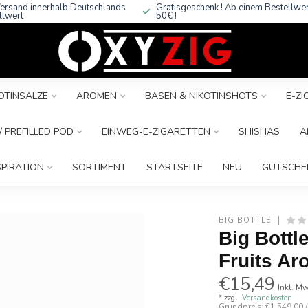
ersand innerhalb Deutschlands
Gratisgeschenk ! Ab einem Bestellwe
llwert
50€ !
OTINSALZE
AROMEN
BASEN & NIKOTINSHOTS
E-Z
 PREFILLED POD
EINWEG-E-ZIGARETTEN
SHISHAS
A
SPIRATION
SORTIMENT
STARTSEITE
NEU
GUTSCHE
BIG BOTTLE
Big Bottle
Fruits A
€15,49
Inkl. Mw
* zzgl.
Versandkosten
Grundpreis: €1.549,00 / 