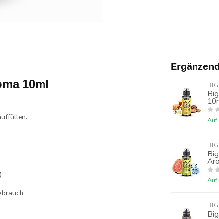
Ergänzend
roma 10ml
BIG
Big
10
uffüllen.
Auf
BIG
Big
Ar
)
Auf
ebrauch.
BIG
Big