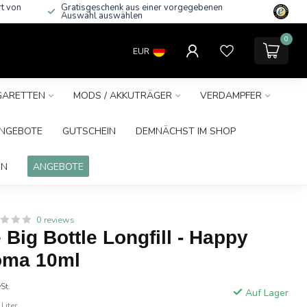
rt von
Gratisgeschenk aus einer vorgegebenen
Auswahl auswählen
0
EUR
IGARETTEN
MODS / AKKUTRÄGER
VERDAMPFER
NGEBOTE
GUTSCHEIN
DEMNÄCHST IM SHOP
IN
ANGEBOTE
0 reviews
 Big Bottle Longfill - Happy
roma 10ml
St.
Auf Lager
Liter