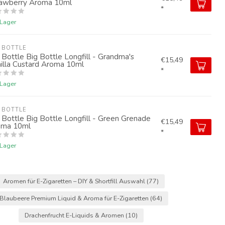
awberry Aroma 10ml
*
 Lager
 BOTTLE
 Bottle Big Bottle Longfill - Grandma's
€15,49
illa Custard Aroma 10ml
*
 Lager
 BOTTLE
 Bottle Big Bottle Longfill - Green Grenade
€15,49
oma 10ml
*
 Lager
Aromen für E-Zigaretten – DIY & Shortfill Auswahl
(77)
Blaubeere Premium Liquid & Aroma für E-Zigaretten
(64)
Drachenfrucht E-Liquids & Aromen
(10)