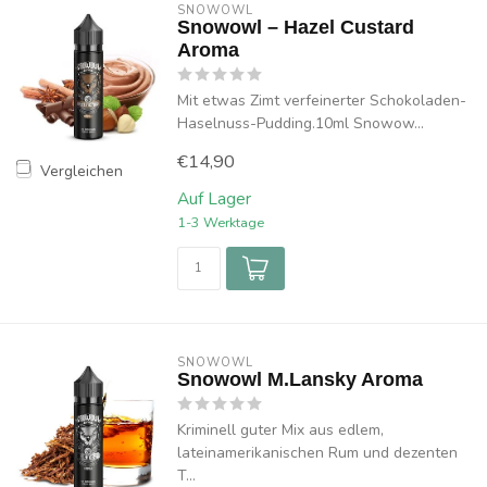
SNOWOWL
Snowowl – Hazel Custard
Aroma
Mit etwas Zimt verfeinerter Schokoladen-
Haselnuss-Pudding.10ml Snowow...
€14,90
Vergleichen
Auf Lager
1-3 Werktage
SNOWOWL
Snowowl M.Lansky Aroma
Kriminell guter Mix aus edlem,
lateinamerikanischen Rum und dezenten
T...