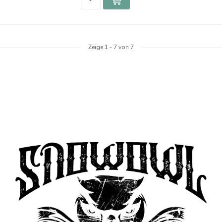
Zeige
1
-
7
von 7