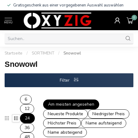
Gratisgeschenk aus einer vorgegebenen Auswahl auswählen
0
MENU
Startseite
/
SORTIMENT
/
Snowowl
Snowowl
Filter
6
Am meisten angesehen
12
Neueste Produkte
Niedrigster Preis
24
Höchster Preis
Name aufsteigend
36
Name absteigend
48