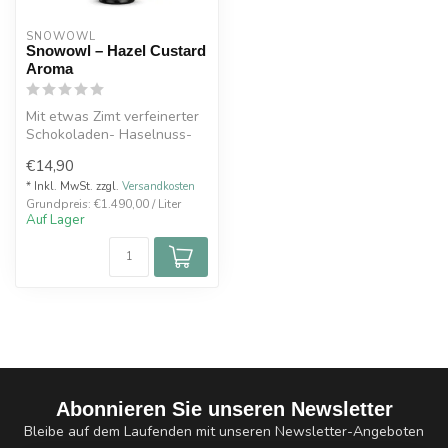
SNOWOWL
Snowowl – Hazel Custard
Aroma
Mit etwas Zimt verfeinerter
Schokoladen- Haselnuss-
Pudding.10ml Snowowl
€14,90
Aroma Fl...
* Inkl. MwSt. zzgl.
Versandkosten
Grundpreis: €1.490,00 / Liter
Auf Lager
Abonnieren Sie unseren Newsletter
Bleibe auf dem Laufenden mit unseren Newsletter-Angeboten