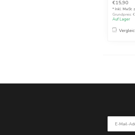
€15,90
* Inkl. MwSt. 
Grundpreis: €1
Auf Lager
Verglei