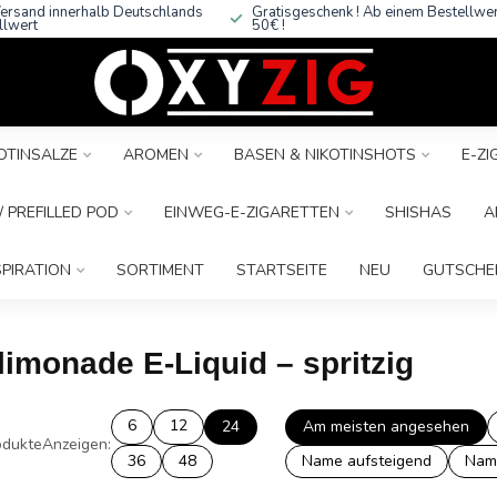
ersand innerhalb Deutschlands
Gratisgeschenk ! Ab einem Bestellwe
llwert
50€ !
OTINSALZE
AROMEN
BASEN & NIKOTINSHOTS
E-Z
 PREFILLED POD
EINWEG-E-ZIGARETTEN
SHISHAS
A
SPIRATION
SORTIMENT
STARTSEITE
NEU
GUTSCHE
limonade E-Liquid – spritzig
6
12
24
Am meisten angesehen
dukte
Anzeigen:
36
48
Name aufsteigend
Nam