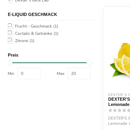
Dexter`s Juice Lab
E-LIQUID GESCHMACK
Frucht - Geschmack
(1)
Coctails & Getränke
(1)
Zitrone
(1)
Preis
Min
Max
DEXTER`S J
DEXTER'S
Lemonade
DEXTER'S J
Lemonade A
aus frisch ge