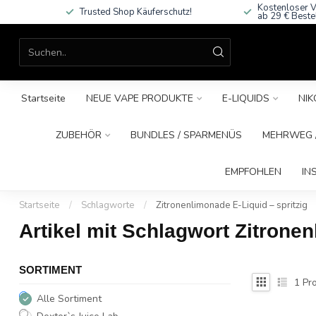
Kostenloser V
Trusted Shop Käuferschutz!
ab 29 € Beste
Startseite
NEUE VAPE PRODUKTE
E-LIQUIDS
NIK
ZUBEHÖR
BUNDLES / SPARMENÜS
MEHRWEG /
EMPFOHLEN
IN
Startseite
/
Schlagworte
/
Zitronenlimonade E-Liquid – spritzig
Artikel mit Schlagwort Zitronen
SORTIMENT
1
Pro
Alle Sortiment