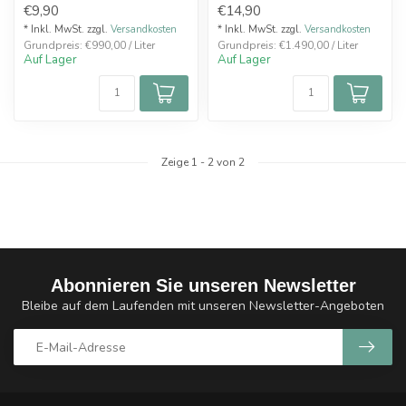
€9,90
€14,90
s...
fei...
* Inkl. MwSt. zzgl.
Versandkosten
* Inkl. MwSt. zzgl.
Versandkosten
Grundpreis: €990,00 / Liter
Grundpreis: €1.490,00 / Liter
Auf Lager
Auf Lager
Zeige
1
-
2
von 2
Abonnieren Sie unseren Newsletter
Bleibe auf dem Laufenden mit unseren Newsletter-Angeboten