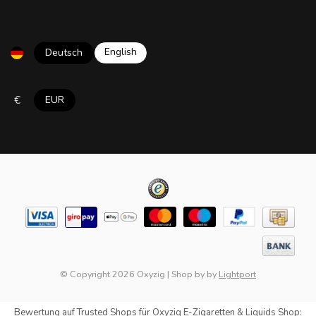
English
Deutsch
€
EUR
© Copyright 2026 Oxyzig
|
Shop by
by
Lightport
Bewertung auf
Trusted Shops
für Oxyzig E-Zigaretten & Liquids Shop: