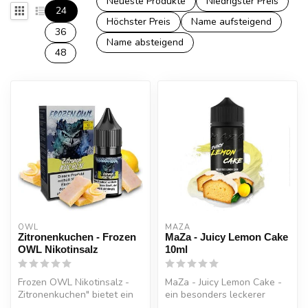
Neueste Produkte
Niedrigster Preis
24
Höchster Preis
Name aufsteigend
36
Name absteigend
48
OWL
MAZA
Zitronenkuchen - Frozen
MaZa - Juicy Lemon Cake
OWL Nikotinsalz
10ml
Frozen OWL Nikotinsalz -
MaZa - Juicy Lemon Cake -
Zitronenkuchen" bietet ein
ein besonders leckerer
erfrischendes und zugleich
Zitronenkuchen, welcher mit