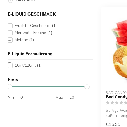
BAD CANDY
E-LIQUID GESCHMACK
Frucht - Geschmack
(1)
Menthol - Frische
(1)
Melone
(1)
E-Liquid Formulierung
10ml/120ml
(1)
Preis
BAD CAND
Bad Candy
Min
Max
Saftige Was
süßen Honi
eisgekühl...
€15,99