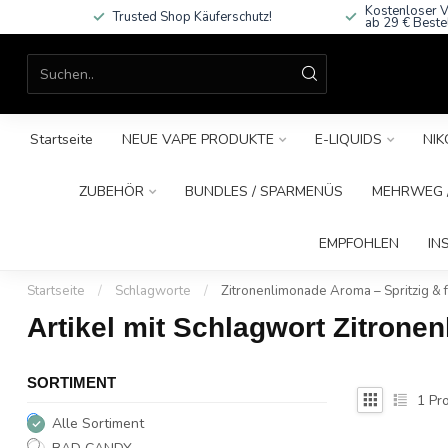
Kostenloser V
Trusted Shop Käuferschutz!
ab 29 € Beste
Startseite
NEUE VAPE PRODUKTE
E-LIQUIDS
NIK
ZUBEHÖR
BUNDLES / SPARMENÜS
MEHRWEG /
EMPFOHLEN
IN
Startseite
/
Schlagworte
/
Zitronenlimonade Aroma – Spritzig & fr
Artikel mit Schlagwort Zitronen
SORTIMENT
1
Pro
Alle Sortiment