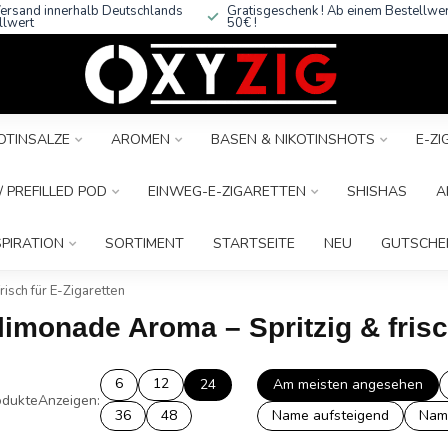
ersand innerhalb Deutschlands
Gratisgeschenk ! Ab einem Bestellwe
llwert
50€ !
OTINSALZE
AROMEN
BASEN & NIKOTINSHOTS
E-Z
 PREFILLED POD
EINWEG-E-ZIGARETTEN
SHISHAS
A
SPIRATION
SORTIMENT
STARTSEITE
NEU
GUTSCHE
isch für E-Zigaretten
limonade Aroma – Spritzig & frisc
6
12
24
Am meisten angesehen
dukte
Anzeigen:
36
48
Name aufsteigend
Nam