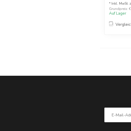
* Inkl. MwSt. 
Grundpreis: €1
Auf Lager
Verglei