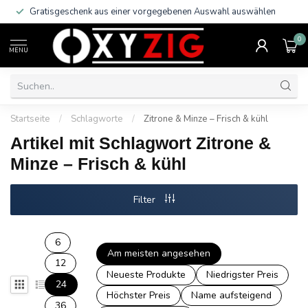
Gratisgeschenk aus einer vorgegebenen Auswahl auswählen
0
MENU
Startseite
/
Schlagworte
/
Zitrone & Minze – Frisch & kühl
Artikel mit Schlagwort Zitrone &
Minze – Frisch & kühl
Filter
6
Am meisten angesehen
12
Neueste Produkte
Niedrigster Preis
24
Höchster Preis
Name aufsteigend
36