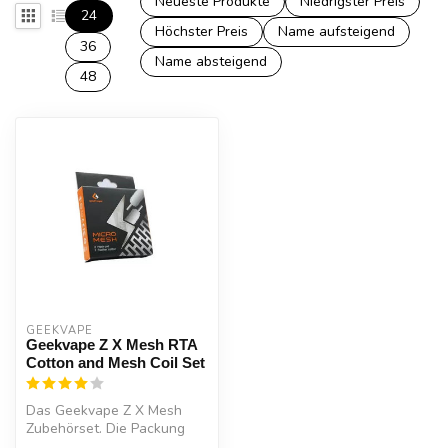
Neueste Produkte
Niedrigster Preis
24
Höchster Preis
Name aufsteigend
36
Name absteigend
48
GEEKVAPE
Geekvape Z X Mesh RTA
Cotton and Mesh Coil Set
Das Geekvape Z X Mesh
Zubehörset. Die Packung
enthält 2 Stück Baumwolle