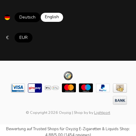
English
Deutsch
€
EUR
© Copyright 2026 Oxyzig
|
Shop by
by
Lightport
Bewertung auf
Trusted Shops
für Oxyzig E-Zigaretten & Liquids Shop:
4.88/5.00 (1454 reviews)