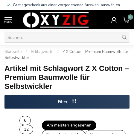
Gratisgeschenk aus einer vorgegebenen Auswahl auswählen
0
MENU
Startseite
/
Schlagworte
/
Z X Cotton – Premium Baumwolle für
Selbstwickler
Artikel mit Schlagwort Z X Cotton –
Premium Baumwolle für
Selbstwickler
Filter
6
Am meisten angesehen
12