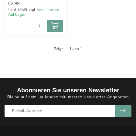
€2,99
und 2 Me...
* Inkl. MwSt. zzgl.
Versandkosten
Auf Lager
Zeige
1
-
1
von 1
Abonnieren Sie unseren Newsletter
Bleibe auf dem Laufenden mit unseren Newsletter-Angeboten