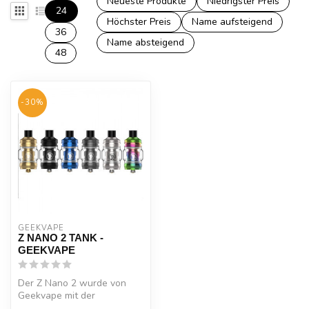
Neueste Produkte
Niedrigster Preis
24
Höchster Preis
Name aufsteigend
36
Name absteigend
48
-30%
GEEKVAPE
Z NANO 2 TANK -
GEEKVAPE
Der Z Nano 2 wurde von
Geekvape mit der
bekannten Top-Bottom