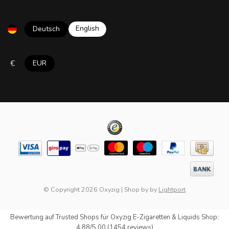
English
Deutsch
€
EUR
© Copyright 2026 Oxyzig
|
Shop by
by
Lightport
Bewertung auf
Trusted Shops
für Oxyzig E-Zigaretten & Liquids Shop:
4.88/5.00 (1454 reviews)