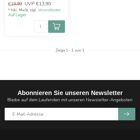
UVP
€13,90
€19,90
Airflow ausgestatte...
* Inkl. MwSt. zzgl.
Versandkosten
Auf Lager
Zeige
1
-
1
von 1
Abonnieren Sie unseren Newsletter
Bleibe auf dem Laufenden mit unseren Newsletter-Angeboten