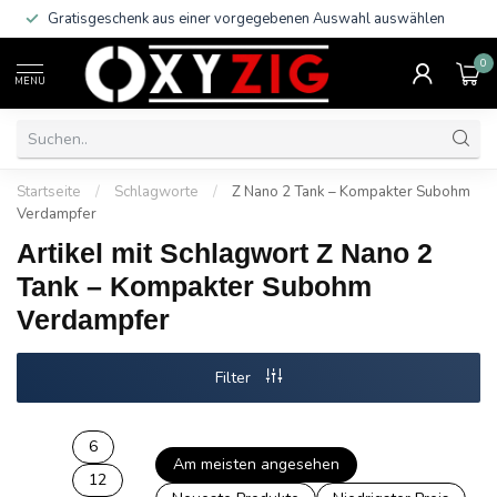
Gratisgeschenk aus einer vorgegebenen Auswahl auswählen
0
MENU
Startseite
/
Schlagworte
/
Z Nano 2 Tank – Kompakter Subohm
Verdampfer
Artikel mit Schlagwort Z Nano 2
Tank – Kompakter Subohm
Verdampfer
Filter
6
Am meisten angesehen
12