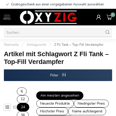
Gratisgeschenk aus einer vorgegebenen Auswahl auswählen
0
MENU
Startseite
/
Schlagworte
/
Z Fli Tank – Top-Fill Verdampfer
Artikel mit Schlagwort Z Fli Tank –
Top-Fill Verdampfer
Filter
6
Am meisten angesehen
12
Neueste Produkte
Niedrigster Preis
24
Höchster Preis
Name aufsteigend
36