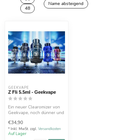
Name absteigend
48
GEEKVAPE
Z Fli 5.5ml - Geekvape
Ein neuer Clearomizer von
Geekvape, noch dünner und
immer noch genauso
€34,90
effizient...
* Inkl. MwSt. zzgl.
Versandkosten
Auf Lager