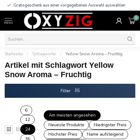
Gratisgeschenk aus einer vorgegebenen Auswahl auswählen
0
MENU
Startseite
/
Schlagworte
/
Yellow Snow Aroma – Fruchtig
Artikel mit Schlagwort Yellow
Snow Aroma – Fruchtig
Filter
6
Am meisten angesehen
12
Neueste Produkte
Niedrigster Preis
24
Höchster Preis
Name aufsteigend
36